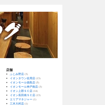
店舗
ふじみ野店
(3)
イオンタウン佐用店
(13)
イオンモール徳島店
(5)
イオンモール神戸南店
(3)
イオン上郡ＳＣ店
(14)
イオン長田南ＳＣ店
(13)
エリアマネジャー
(1)
三木大村店
(1)