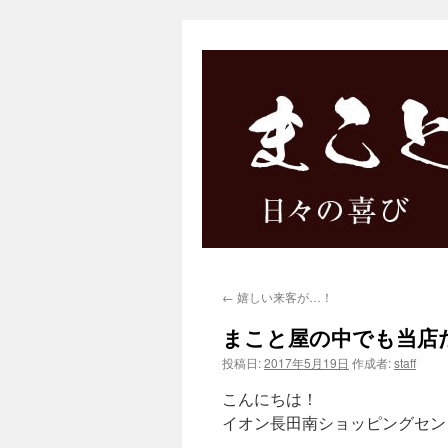
←
嬉しい来客が…！
まこと屋の中でも当店
投稿日:
2017年5月19日
作成者:
staff
こんにちは！
イオン長田南ショッピングセン