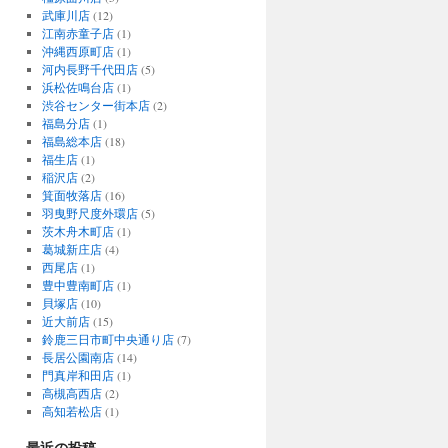
武庫川店
(12)
江南赤童子店
(1)
沖縄西原町店
(1)
河内長野千代田店
(5)
浜松佐鳴台店
(1)
渋谷センター街本店
(2)
福島分店
(1)
福島総本店
(18)
福生店
(1)
稲沢店
(2)
箕面牧落店
(16)
羽曳野尺度外環店
(5)
茨木舟木町店
(1)
葛城新庄店
(4)
西尾店
(1)
豊中豊南町店
(1)
貝塚店
(10)
近大前店
(15)
鈴鹿三日市町中央通り店
(7)
長居公園南店
(14)
門真岸和田店
(1)
高槻高西店
(2)
高知若松店
(1)
最近の投稿