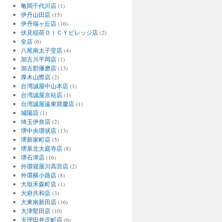
亀岡千代川店
(1)
伊丹山田店
(15)
伊丹瑞ヶ丘店
(16)
伏見稲荷ＯＩＣＹビレッジ店
(2)
全店
(6)
八尾南太子堂店
(4)
加古川平岡店
(1)
加古郡播磨店
(13)
厚木山際店
(2)
台湾誠屋中山本店
(1)
台湾誠屋京站店
(1)
台湾誠屋遠東寶慶店
(1)
城陽店
(1)
埼玉伊奈店
(2)
堺中央環状店
(13)
堺新家町店
(5)
堺泉北大庭寺店
(8)
堺石津店
(16)
外環寝屋川高宮店
(2)
外環横小路店
(8)
大垣禾森町店
(1)
大府共和店
(3)
大東南新田店
(16)
大津堅田店
(10)
天理田井庄町店
(6)