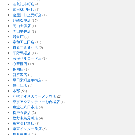
奈良紀寺町店
(4)
富田林甲田店
(4)
寝屋川打上元町店
(1)
尼崎次屋店
(15)
岡山大供店
(1)
岡山平井店
(1)
岩倉店
(2)
岸和田三田店
(11)
市原白金通り店
(2)
平野馬場店
(14)
彦根ベルロード店
(1)
心斎橋店
(47)
指扇店
(1)
新所沢店
(1)
早田栄町金華橋店
(3)
旭生江店
(1)
本部
(58)
札幌すすきのラーメン館店
(2)
東京アクアシティーお台場店
(1)
東近江八日市店
(4)
松戸五香店
(2)
枚方磯島元町店
(4)
枚方高野道店
(8)
栗東インター前店
(5)
橿原曲川店
(5)