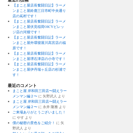
【まこと屋店長奮闘日記】ラーメ
ンまこと屋鈴鹿三日市町中央通り
店の嶌村です！
【まこと屋店長奮闘日記】ラーメ
ンまこと屋伏見稲荷OICYビレッ
ジ店の河畑です！
【まこと屋店長奮闘日記】ラーメ
ンまこと屋外環寝屋川高宮店の福
原です！
【まこと屋店長奮闘日記】ラーメ
ンまこと屋堺石津店の小寺です！
【まこと屋店長奮闘日記】ラーメ
ンまこと屋伊丹瑞ヶ丘店の杉浦で
す！
最近のコメント
まこと屋 岸和田三田店〜闘えラー
メンマン編２〜
に
矢野武人
より
まこと屋 岸和田三田店〜闘えラー
メンマン編２〜
に
永井 隆雅
より
ご来場ありがとうございました！
に
やす
より
僕の秘密の景色をご紹介！
に
矢
野武人
より