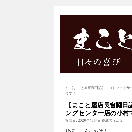
←
【まこと屋奮闘日記】マコトフードサ
です！
【まこと屋店長奮闘日
ングセンター店の小村
投稿日:
2026年4月7日
作成者:
staff2
皆様、こんにちは！