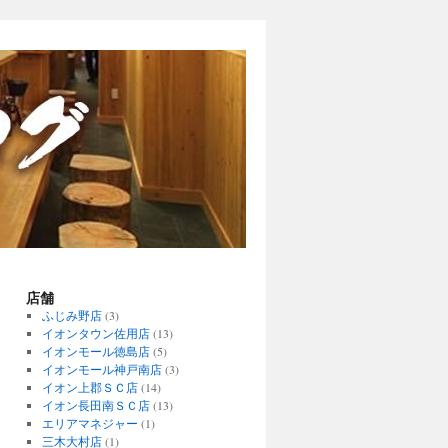
店舗
ふじみ野店
(3)
イオンタウン佐用店
(13)
イオンモール徳島店
(5)
イオンモール神戸南店
(3)
イオン上郡ＳＣ店
(14)
イオン長田南ＳＣ店
(13)
エリアマネジャー
(1)
三木大村店
(1)