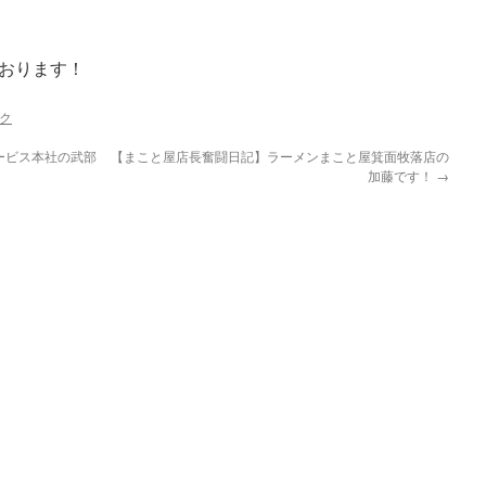
おります！
ク
ービス本社の武部
【まこと屋店長奮闘日記】ラーメンまこと屋箕面牧落店の
加藤です！
→