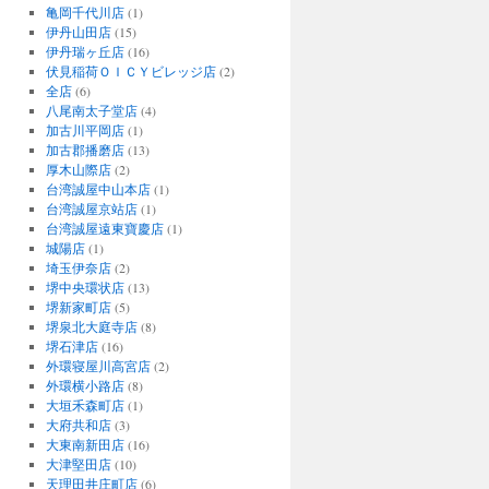
亀岡千代川店
(1)
伊丹山田店
(15)
伊丹瑞ヶ丘店
(16)
伏見稲荷ＯＩＣＹビレッジ店
(2)
全店
(6)
八尾南太子堂店
(4)
加古川平岡店
(1)
加古郡播磨店
(13)
厚木山際店
(2)
台湾誠屋中山本店
(1)
台湾誠屋京站店
(1)
台湾誠屋遠東寶慶店
(1)
城陽店
(1)
埼玉伊奈店
(2)
堺中央環状店
(13)
堺新家町店
(5)
堺泉北大庭寺店
(8)
堺石津店
(16)
外環寝屋川高宮店
(2)
外環横小路店
(8)
大垣禾森町店
(1)
大府共和店
(3)
大東南新田店
(16)
大津堅田店
(10)
天理田井庄町店
(6)