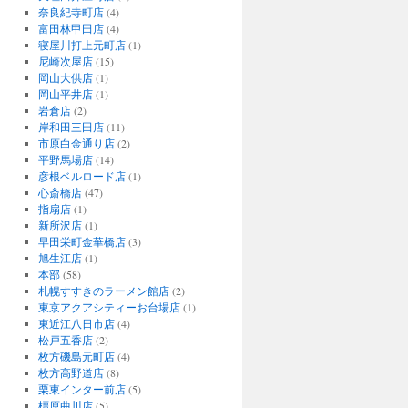
奈良紀寺町店
(4)
富田林甲田店
(4)
寝屋川打上元町店
(1)
尼崎次屋店
(15)
岡山大供店
(1)
岡山平井店
(1)
岩倉店
(2)
岸和田三田店
(11)
市原白金通り店
(2)
平野馬場店
(14)
彦根ベルロード店
(1)
心斎橋店
(47)
指扇店
(1)
新所沢店
(1)
早田栄町金華橋店
(3)
旭生江店
(1)
本部
(58)
札幌すすきのラーメン館店
(2)
東京アクアシティーお台場店
(1)
東近江八日市店
(4)
松戸五香店
(2)
枚方磯島元町店
(4)
枚方高野道店
(8)
栗東インター前店
(5)
橿原曲川店
(5)