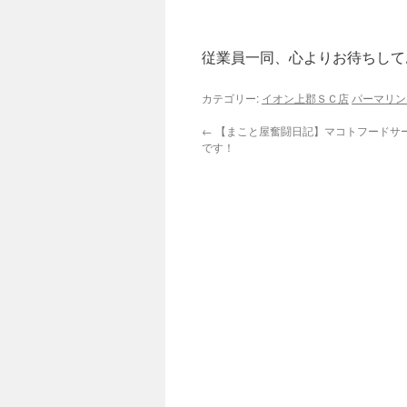
従業員一同、心よりお待ちして
カテゴリー:
イオン上郡ＳＣ店
パーマリン
←
【まこと屋奮闘日記】マコトフードサ
です！