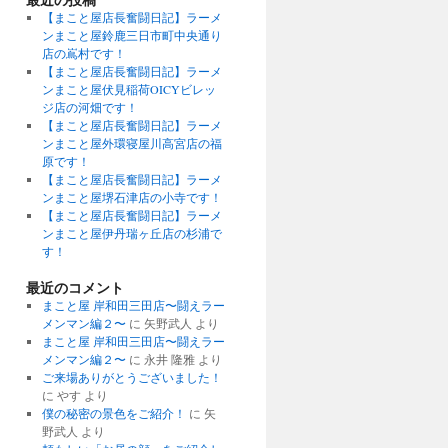
【まこと屋店長奮闘日記】ラーメ
ンまこと屋鈴鹿三日市町中央通り
店の嶌村です！
【まこと屋店長奮闘日記】ラーメ
ンまこと屋伏見稲荷OICYビレッ
ジ店の河畑です！
【まこと屋店長奮闘日記】ラーメ
ンまこと屋外環寝屋川高宮店の福
原です！
【まこと屋店長奮闘日記】ラーメ
ンまこと屋堺石津店の小寺です！
【まこと屋店長奮闘日記】ラーメ
ンまこと屋伊丹瑞ヶ丘店の杉浦で
す！
最近のコメント
まこと屋 岸和田三田店〜闘えラー
メンマン編２〜
に
矢野武人
より
まこと屋 岸和田三田店〜闘えラー
メンマン編２〜
に
永井 隆雅
より
ご来場ありがとうございました！
に
やす
より
僕の秘密の景色をご紹介！
に
矢
野武人
より