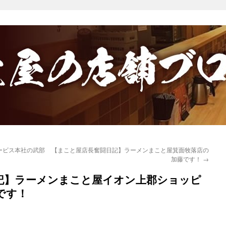
ービス本社の武部
【まこと屋店長奮闘日記】ラーメンまこと屋箕面牧落店の
加藤です！
→
記】ラーメンまこと屋イオン上郡ショッピ
です！