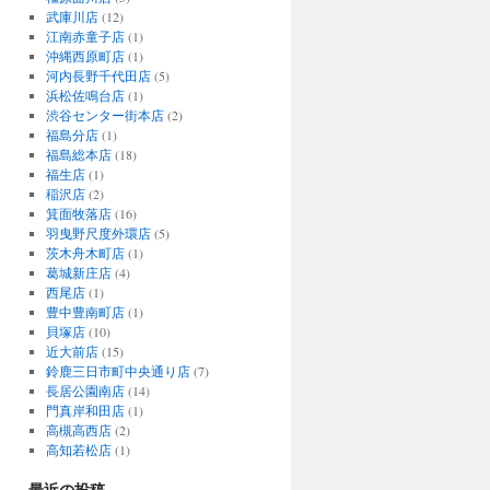
武庫川店
(12)
江南赤童子店
(1)
沖縄西原町店
(1)
河内長野千代田店
(5)
浜松佐鳴台店
(1)
渋谷センター街本店
(2)
福島分店
(1)
福島総本店
(18)
福生店
(1)
稲沢店
(2)
箕面牧落店
(16)
羽曳野尺度外環店
(5)
茨木舟木町店
(1)
葛城新庄店
(4)
西尾店
(1)
豊中豊南町店
(1)
貝塚店
(10)
近大前店
(15)
鈴鹿三日市町中央通り店
(7)
長居公園南店
(14)
門真岸和田店
(1)
高槻高西店
(2)
高知若松店
(1)
最近の投稿