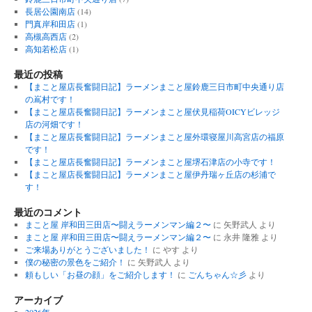
長居公園南店
(14)
門真岸和田店
(1)
高槻高西店
(2)
高知若松店
(1)
最近の投稿
【まこと屋店長奮闘日記】ラーメンまこと屋鈴鹿三日市町中央通り店
の嶌村です！
【まこと屋店長奮闘日記】ラーメンまこと屋伏見稲荷OICYビレッジ
店の河畑です！
【まこと屋店長奮闘日記】ラーメンまこと屋外環寝屋川高宮店の福原
です！
【まこと屋店長奮闘日記】ラーメンまこと屋堺石津店の小寺です！
【まこと屋店長奮闘日記】ラーメンまこと屋伊丹瑞ヶ丘店の杉浦で
す！
最近のコメント
まこと屋 岸和田三田店〜闘えラーメンマン編２〜
に
矢野武人
より
まこと屋 岸和田三田店〜闘えラーメンマン編２〜
に
永井 隆雅
より
ご来場ありがとうございました！
に
やす
より
僕の秘密の景色をご紹介！
に
矢野武人
より
頼もしい「お昼の顔」をご紹介します！
に
ごんちゃん☆彡
より
アーカイブ
2026年