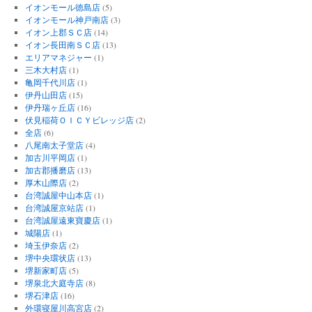
イオンモール徳島店
(5)
イオンモール神戸南店
(3)
イオン上郡ＳＣ店
(14)
イオン長田南ＳＣ店
(13)
エリアマネジャー
(1)
三木大村店
(1)
亀岡千代川店
(1)
伊丹山田店
(15)
伊丹瑞ヶ丘店
(16)
伏見稲荷ＯＩＣＹビレッジ店
(2)
全店
(6)
八尾南太子堂店
(4)
加古川平岡店
(1)
加古郡播磨店
(13)
厚木山際店
(2)
台湾誠屋中山本店
(1)
台湾誠屋京站店
(1)
台湾誠屋遠東寶慶店
(1)
城陽店
(1)
埼玉伊奈店
(2)
堺中央環状店
(13)
堺新家町店
(5)
堺泉北大庭寺店
(8)
堺石津店
(16)
外環寝屋川高宮店
(2)