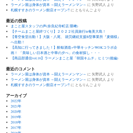
ラーメン屋は身体が資本 ～闘えラーメンマン～
に
矢野武人
より
札幌すすきのラーメン館店オープン‼︎
に
ともりんご
より
最近の投稿
まこと屋スタッフの声(奈良紀寺町店 隈﨑)
【チームまこと屋絆づくり】２０２２社員旅行in奄美大島！
【青空食堂出動！】大阪・八尾、 就労継続支援B型事業所『麦畑様』
へ出動！
【高知に行ってきました！】酔鯨酒造×中華キッチンWOKコラボ企
画！ 「美味しい日本酒と中華の夕べ」の食材探し・・・
【商品部通信vol.16】ラーメンまこと屋「韓国キムチ」ヒミツ(後編)
最近のコメント
ラーメン屋は身体が資本 ～闘えラーメンマン～
に
矢野武人
より
ラーメン屋は身体が資本 ～闘えラーメンマン～
に
矢野武人
より
札幌すすきのラーメン館店オープン‼︎
に
ともりんご
より
アーカイブ
2022年
2021年
2020年
2019年
2018年
2017年
2016年