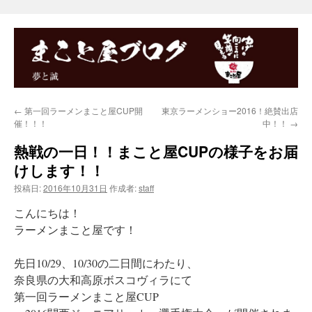
←
第一回ラーメンまこと屋CUP開
東京ラーメンショー2016！絶賛出店
催！！！
中！！
→
熱戦の一日！！まこと屋CUPの様子をお届
けします！！
投稿日:
2016年10月31日
作成者:
staff
こんにちは！
ラーメンまこと屋です！
先日10/29、10/30の二日間にわたり、
奈良県の大和高原ボスコヴィラにて
第一回ラーメンまこと屋CUP