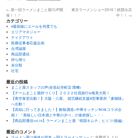
←
第一回ラーメンまこと屋CUP開
東京ラーメンショー2016！絶賛出店
催！！！
中！！
→
カテゴリー
#最前線にエールを何度でも
エリアマネジャー
テイクアウト
医療従事者応援企画
台湾誠屋
商品部通信
持ち帰り
未分類
社宅
最近の投稿
まこと屋スタッフの声(奈良紀寺町店 隈﨑)
【チームまこと屋絆づくり】２０２２社員旅行in奄美大島！
【青空食堂出動！】大阪・八尾、 就労継続支援B型事業所『麦畑様』
へ出動！
【高知に行ってきました！】酔鯨酒造×中華キッチンWOKコラボ企
画！ 「美味しい日本酒と中華の夕べ」の食材探し・・・
【商品部通信vol.16】ラーメンまこと屋「韓国キムチ」ヒミツ(後編)
最近のコメント
ラーメン屋は身体が資本 ～闘えラーメンマン～
に
矢野武人
より