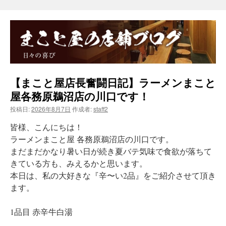
【まこと屋店長奮闘日記】ラーメンまこと
屋各務原鵜沼店の川口です！
投稿日:
2026年8月7日
作成者:
staff2
皆様、こんにちは！
ラーメンまこと屋 各務原鵜沼店の川口です。
まだまだかなり暑い日が続き夏バテ気味で食欲が落ちて
きている方も、みえるかと思います。
本日は、私の大好きな『辛〜い2品』をご紹介させて頂き
ます。
1品目 赤辛牛白湯