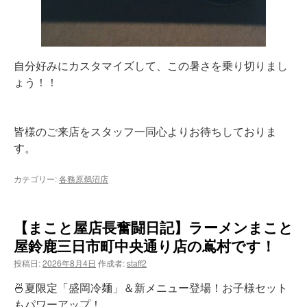
自分好みにカスタマイズして、この暑さを乗り切りまし
ょう！！
皆様のご来店をスタッフ一同心よりお待ちしておりま
す。
カテゴリー:
各務原鵜沼店
【まこと屋店長奮闘日記】ラーメンまこと
屋鈴鹿三日市町中央通り店の嶌村です！
投稿日:
2026年8月4日
作成者:
staff2
🍜夏限定「盛岡冷麺」＆新メニュー登場！お子様セット
もパワーアップ！