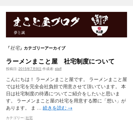
社宅
「
」カテゴリーアーカイブ
ラーメンまこと屋 社宅制度について
投稿日:
2015年7月9日
作成者:
staff
こんにちは！ ラーメンまこと屋です。 ラーメンまこと屋
では社宅を完全会社負担で用意させて頂いています。 本
日は社宅制度の待遇についてご紹介をしたいと思いま
す。 ラーメンまこと屋の社宅を用意する際に「想い」が
あります。 ま …
続きを読む
→
カテゴリー:
社宅