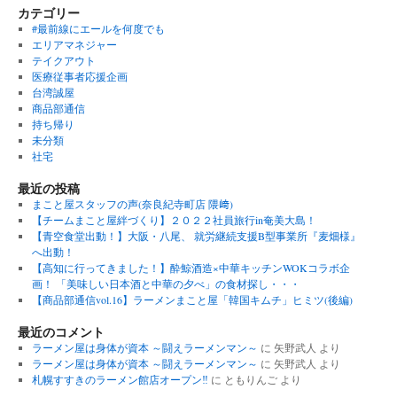
カテゴリー
#最前線にエールを何度でも
エリアマネジャー
テイクアウト
医療従事者応援企画
台湾誠屋
商品部通信
持ち帰り
未分類
社宅
最近の投稿
まこと屋スタッフの声(奈良紀寺町店 隈﨑)
【チームまこと屋絆づくり】２０２２社員旅行in奄美大島！
【青空食堂出動！】大阪・八尾、 就労継続支援B型事業所『麦畑様』
へ出動！
【高知に行ってきました！】酔鯨酒造×中華キッチンWOKコラボ企
画！ 「美味しい日本酒と中華の夕べ」の食材探し・・・
【商品部通信vol.16】ラーメンまこと屋「韓国キムチ」ヒミツ(後編)
最近のコメント
ラーメン屋は身体が資本 ～闘えラーメンマン～
に
矢野武人
より
ラーメン屋は身体が資本 ～闘えラーメンマン～
に
矢野武人
より
札幌すすきのラーメン館店オープン‼︎
に
ともりんご
より