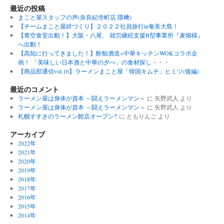
最近の投稿
まこと屋スタッフの声(奈良紀寺町店 隈﨑)
【チームまこと屋絆づくり】２０２２社員旅行in奄美大島！
【青空食堂出動！】大阪・八尾、 就労継続支援B型事業所『麦畑様』
へ出動！
【高知に行ってきました！】酔鯨酒造×中華キッチンWOKコラボ企
画！ 「美味しい日本酒と中華の夕べ」の食材探し・・・
【商品部通信vol.16】ラーメンまこと屋「韓国キムチ」ヒミツ(後編)
最近のコメント
ラーメン屋は身体が資本 ～闘えラーメンマン～
に
矢野武人
より
ラーメン屋は身体が資本 ～闘えラーメンマン～
に
矢野武人
より
札幌すすきのラーメン館店オープン‼︎
に
ともりんご
より
アーカイブ
2022年
2021年
2020年
2019年
2018年
2017年
2016年
2015年
2014年