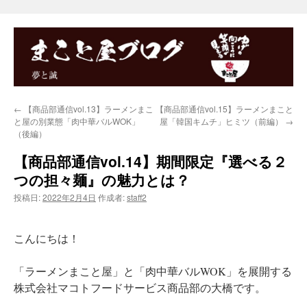
←
【商品部通信vol.13】ラーメンまこ
【商品部通信vol.15】ラーメンまこと
と屋の別業態「肉中華バルWOK」
屋「韓国キムチ」ヒミツ（前編）
→
（後編）
【商品部通信vol.14】期間限定『選べる２
つの担々麺』の魅力とは？
投稿日:
2022年2月4日
作成者:
staff2
こんにちは！
「ラーメンまこと屋」と「肉中華バルWOK」を展開する
株式会社マコトフードサービス商品部の大橋です。