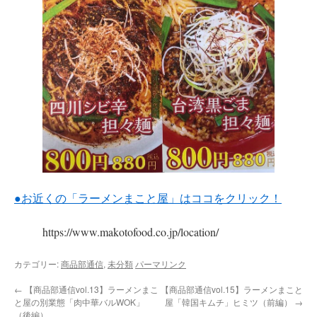
●お近くの「ラーメンまこと屋」はココをクリック！
https://www.makotofood.co.jp/location/
カテゴリー:
商品部通信
,
未分類
パーマリンク
←
【商品部通信vol.13】ラーメンまこ
【商品部通信vol.15】ラーメンまこと
と屋の別業態「肉中華バルWOK」
屋「韓国キムチ」ヒミツ（前編）
→
（後編）