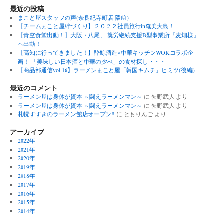
最近の投稿
まこと屋スタッフの声(奈良紀寺町店 隈﨑)
【チームまこと屋絆づくり】２０２２社員旅行in奄美大島！
【青空食堂出動！】大阪・八尾、 就労継続支援B型事業所『麦畑様』
へ出動！
【高知に行ってきました！】酔鯨酒造×中華キッチンWOKコラボ企
画！ 「美味しい日本酒と中華の夕べ」の食材探し・・・
【商品部通信vol.16】ラーメンまこと屋「韓国キムチ」ヒミツ(後編)
最近のコメント
ラーメン屋は身体が資本 ～闘えラーメンマン～
に
矢野武人
より
ラーメン屋は身体が資本 ～闘えラーメンマン～
に
矢野武人
より
札幌すすきのラーメン館店オープン‼︎
に
ともりんご
より
アーカイブ
2022年
2021年
2020年
2019年
2018年
2017年
2016年
2015年
2014年