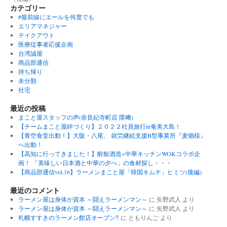
カテゴリー
#最前線にエールを何度でも
エリアマネジャー
テイクアウト
医療従事者応援企画
台湾誠屋
商品部通信
持ち帰り
未分類
社宅
最近の投稿
まこと屋スタッフの声(奈良紀寺町店 隈﨑)
【チームまこと屋絆づくり】２０２２社員旅行in奄美大島！
【青空食堂出動！】大阪・八尾、 就労継続支援B型事業所『麦畑様』
へ出動！
【高知に行ってきました！】酔鯨酒造×中華キッチンWOKコラボ企
画！ 「美味しい日本酒と中華の夕べ」の食材探し・・・
【商品部通信vol.16】ラーメンまこと屋「韓国キムチ」ヒミツ(後編)
最近のコメント
ラーメン屋は身体が資本 ～闘えラーメンマン～
に
矢野武人
より
ラーメン屋は身体が資本 ～闘えラーメンマン～
に
矢野武人
より
札幌すすきのラーメン館店オープン‼︎
に
ともりんご
より