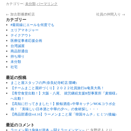
カテゴリー:
未分類
パーマリンク
←
加古郡播磨町店
社員の仲間入り
→
カテゴリー
#最前線にエールを何度でも
エリアマネジャー
テイクアウト
医療従事者応援企画
台湾誠屋
商品部通信
持ち帰り
未分類
社宅
最近の投稿
まこと屋スタッフの声(奈良紀寺町店 隈﨑)
【チームまこと屋絆づくり】２０２２社員旅行in奄美大島！
【青空食堂出動！】大阪・八尾、 就労継続支援B型事業所『麦畑様』
へ出動！
【高知に行ってきました！】酔鯨酒造×中華キッチンWOKコラボ企
画！ 「美味しい日本酒と中華の夕べ」の食材探し・・・
【商品部通信vol.16】ラーメンまこと屋「韓国キムチ」ヒミツ(後編)
最近のコメント
ラーメン屋は身体が資本 ～闘えラーメンマン～
に
矢野武人
より