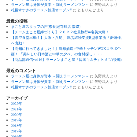
ラーメン屋は身体が資本 ～闘えラーメンマン～
に
矢野武人
より
札幌すすきのラーメン館店オープン‼︎
に
ともりんご
より
最近の投稿
まこと屋スタッフの声(奈良紀寺町店 隈﨑)
【チームまこと屋絆づくり】２０２２社員旅行in奄美大島！
【青空食堂出動！】大阪・八尾、 就労継続支援B型事業所『麦畑様』
へ出動！
【高知に行ってきました！】酔鯨酒造×中華キッチンWOKコラボ企
画！ 「美味しい日本酒と中華の夕べ」の食材探し・・・
【商品部通信vol.16】ラーメンまこと屋「韓国キムチ」ヒミツ(後編)
最近のコメント
ラーメン屋は身体が資本 ～闘えラーメンマン～
に
矢野武人
より
ラーメン屋は身体が資本 ～闘えラーメンマン～
に
矢野武人
より
札幌すすきのラーメン館店オープン‼︎
に
ともりんご
より
アーカイブ
2022年
2021年
2020年
2019年
2018年
2017年
2016年