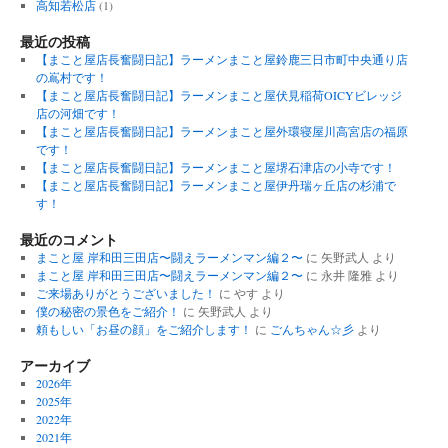
高知若松店
(1)
最近の投稿
【まこと屋店長奮闘日記】ラーメンまこと屋鈴鹿三日市町中央通り店
の嶌村です！
【まこと屋店長奮闘日記】ラーメンまこと屋伏見稲荷OICYビレッジ
店の河畑です！
【まこと屋店長奮闘日記】ラーメンまこと屋外環寝屋川高宮店の福原
です！
【まこと屋店長奮闘日記】ラーメンまこと屋堺石津店の小寺です！
【まこと屋店長奮闘日記】ラーメンまこと屋伊丹瑞ヶ丘店の杉浦で
す！
最近のコメント
まこと屋 岸和田三田店〜闘えラーメンマン編２〜
に
矢野武人
より
まこと屋 岸和田三田店〜闘えラーメンマン編２〜
に
永井 隆雅
より
ご来場ありがとうございました！
に
やす
より
僕の秘密の景色をご紹介！
に
矢野武人
より
頼もしい「お昼の顔」をご紹介します！
に
ごんちゃん☆彡
より
アーカイブ
2026年
2025年
2022年
2021年