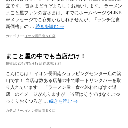
立です。 皆さまどうぞよろしくお願いします。 ラーメン
まこと屋ファンの皆さまは、すでにホームページやLINE
＠メッセージでご存知かもしれませんが、『ランチ定食
新価格』の …
続きを読む
→
カテゴリー:
イオン長田南ＳＣ店
まこと屋の中でも当店だけ！
投稿日:
2017年5月19日
作成者:
staff
こんにちは！ イオン長田南ショッピングセンター店の築
山です！ 当店は数ある店舗の中で唯一ドリンクバーを取
り入れています！ 「ラーメン屋＝食べ終わればすぐ退
店」のイメージがありますが、当店はそうではなくごゆ
っくりおくつろぎ …
続きを読む
→
カテゴリー:
イオン長田南ＳＣ店