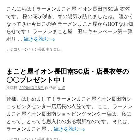
こんにちは！ラーメンまこと屋 イオン長田南SC店 衣笠
です。 桜の花が咲き、春の陽気が訪れましたね。 暖かく
なってきた今日この頃 ラーメンまこと屋からHOTなお知
らせです！ ラーメンまこと屋 丑年キャンペーン第一弾
ボリ …
続きを読む
→
カテゴリー:
イオン長田南ＳＣ店
まこと屋イオン長田南SC店・店長衣笠の
〇〇プレゼント中！
投稿日:
2020年3月8日
作成者:
staff
皆様、はじめまして！ラーメンまこと屋イオン長田南シ
ョッピングセンター店店長の衣笠です。 ここ、ラーメン
まこと屋イオン長田南ショッピングセンター店は、私に
とって、とっても思入れのある場所なのです。 それは、
ラーメンまこと屋 …
続きを読む
→
カテゴリー:
イオン長田南ＳＣ店