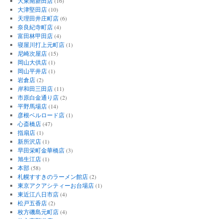
大東南新田店
(16)
大津堅田店
(10)
天理田井庄町店
(6)
奈良紀寺町店
(4)
富田林甲田店
(4)
寝屋川打上元町店
(1)
尼崎次屋店
(15)
岡山大供店
(1)
岡山平井店
(1)
岩倉店
(2)
岸和田三田店
(11)
市原白金通り店
(2)
平野馬場店
(14)
彦根ベルロード店
(1)
心斎橋店
(47)
指扇店
(1)
新所沢店
(1)
早田栄町金華橋店
(3)
旭生江店
(1)
本部
(58)
札幌すすきのラーメン館店
(2)
東京アクアシティーお台場店
(1)
東近江八日市店
(4)
松戸五香店
(2)
枚方磯島元町店
(4)