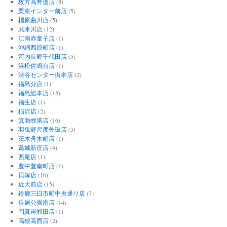
枚方高野道店
(8)
栗東インター前店
(5)
橿原曲川店
(5)
武庫川店
(12)
江南赤童子店
(1)
沖縄西原町店
(1)
河内長野千代田店
(5)
浜松佐鳴台店
(1)
渋谷センター街本店
(2)
福島分店
(1)
福島総本店
(18)
福生店
(1)
稲沢店
(2)
箕面牧落店
(16)
羽曳野尺度外環店
(5)
茨木舟木町店
(1)
葛城新庄店
(4)
西尾店
(1)
豊中豊南町店
(1)
貝塚店
(10)
近大前店
(15)
鈴鹿三日市町中央通り店
(7)
長居公園南店
(14)
門真岸和田店
(1)
高槻高西店
(2)