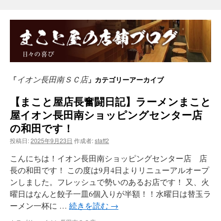
イオン長田南ＳＣ店
「
」カテゴリーアーカイブ
【まこと屋店長奮闘日記】ラーメンまこと
屋イオン長田南ショッピングセンター店
の和田です！
投稿日:
2025年9月23日
作成者:
staff2
こんにちは！イオン長田南ショッピングセンター店 店
長の和田です！ この度は9月4日よりリニューアルオープ
ンしました。フレッシュで勢いのあるお店です！ 又、火
曜日はなんと餃子一皿6個入りが半額！！水曜日は替玉ラ
ーメン一杯に …
続きを読む
→