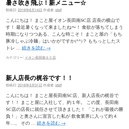
暑さ吹き飛ぶ！新メニュー☆
投稿日:
2016年6月14日
作成者:
staff
こんにちは！ まこと屋イオン長田南SC店 店長の横山で
す！ 最近暑くなって来ましたね〜！ 食欲が落ちてしまう
時期になりつつある、こんな時こそ！ まこと屋の「もち
豚冷しゃぶ冷麺」はいかがですか(^^)？ もちっとしたス
トレ …
続きを読む
→
カテゴリー:
イオン長田南ＳＣ店
新人店長の梶谷です！！
投稿日:
2016年3月31日
作成者:
staff
こんにちは！ まこと屋長田南SC店、新人店長の梶谷で
す！！ まこと屋に入社して、約１年。 この度、長田南
SC店の店長に就任させて頂きました！ 「これが最後の勝
負！」と奥さんに宣言した私が 飲食業界に入って約４
年…。 その …
続きを読む
→