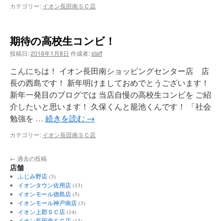
カテゴリー:
イオン長田南ＳＣ店
期待の高校生コンビ！
投稿日:
2016年1月8日
作成者:
staff
こんにちは！ イオン長田南ショッピングセンター店 店
長の西島です！ 新年明けましておめでとうございます！
新年一発目のブログでは 当店自慢の高校生コンビを ご紹
介したいと思います！ 久保くんと籠池くんです！ 「社会
勉強を …
続きを読む
→
カテゴリー:
イオン長田南ＳＣ店
←
過去の投稿
店舗
ふじみ野店
(3)
イオンタウン佐用店
(13)
イオンモール徳島店
(5)
イオンモール神戸南店
(3)
イオン上郡ＳＣ店
(14)
イオン長田南ＳＣ店
(13)