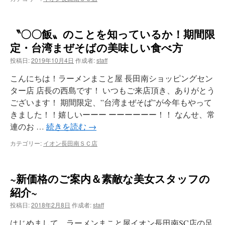
〝〇〇飯〟のことを知っているか！期間限
定・台湾まぜそばの美味しい食べ方
投稿日:
2019年10月4日
作成者:
staff
こんにちは！ラーメンまこと屋 長田南ショッピングセン
ター店 店長の西島です！ いつもご来店頂き、ありがとう
ございます！ 期間限定、”台湾まぜそば”が今年もやって
きました！！嬉しいーーー ーーーーーー！！ なんせ、常
連のお …
続きを読む
→
カテゴリー:
イオン長田南ＳＣ店
~新価格のご案内＆素敵な美女スタッフの
紹介~
投稿日:
2018年2月8日
作成者:
staff
はじめまして、ラーメンまこと屋イオン長田南SC店の足