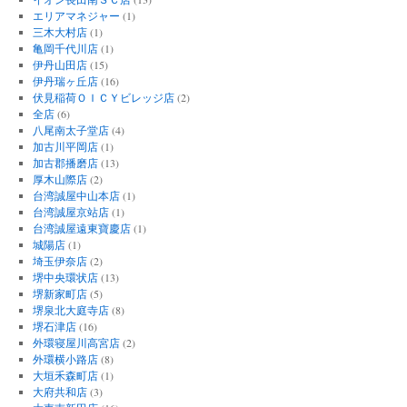
エリアマネジャー
(1)
三木大村店
(1)
亀岡千代川店
(1)
伊丹山田店
(15)
伊丹瑞ヶ丘店
(16)
伏見稲荷ＯＩＣＹビレッジ店
(2)
全店
(6)
八尾南太子堂店
(4)
加古川平岡店
(1)
加古郡播磨店
(13)
厚木山際店
(2)
台湾誠屋中山本店
(1)
台湾誠屋京站店
(1)
台湾誠屋遠東寶慶店
(1)
城陽店
(1)
埼玉伊奈店
(2)
堺中央環状店
(13)
堺新家町店
(5)
堺泉北大庭寺店
(8)
堺石津店
(16)
外環寝屋川高宮店
(2)
外環横小路店
(8)
大垣禾森町店
(1)
大府共和店
(3)