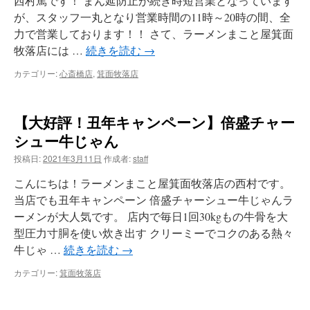
西村篤です！ まん延防止が続き時短営業となっています
が、スタッフ一丸となり営業時間の11時～20時の間、全
力で営業しております！！ さて、ラーメンまこと屋箕面
牧落店には …
続きを読む
→
カテゴリー:
心斎橋店
,
箕面牧落店
【大好評！丑年キャンペーン】倍盛チャー
シュー牛じゃん
投稿日:
2021年3月11日
作成者:
staff
こんにちは！ラーメンまこと屋箕面牧落店の西村です。
当店でも丑年キャンペーン 倍盛チャーシュー牛じゃんラ
ーメンが大人気です。 店内で毎日1回30kgもの牛骨を大
型圧力寸胴を使い炊き出す クリーミーでコクのある熱々
牛じゃ …
続きを読む
→
カテゴリー:
箕面牧落店