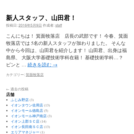
新人スタッフ、山田君！
投稿日:
2016年5月9日
作成者:
staff
こんにちは！ 箕面牧落店 店長の武部です！ 今春、箕面
牧落店では 5名の新人スタッフが加わりました。 そんな
中から今回は、山田君を紹介します！ 山田君、出身は福
島県、 大阪大学基礎技術学科在籍！ 基礎技術学科…？
ピンと …
続きを読む
→
カテゴリー:
箕面牧落店
←
過去の投稿
店舗
ふじみ野店
(3)
イオンタウン佐用店
(13)
イオンモール徳島店
(5)
イオンモール神戸南店
(3)
イオン上郡ＳＣ店
(14)
イオン長田南ＳＣ店
(13)
エリアマネジャー
(1)