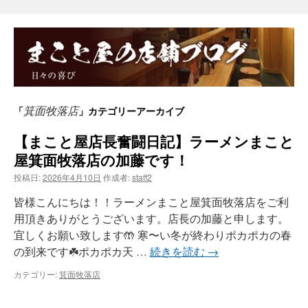
箕面牧落店
「
」カテゴリーアーカイブ
【まこと屋店長奮闘日記】ラーメンまこと
屋箕面牧落店の加藤です！
投稿日:
2026年4月10日
作成者:
staff2
皆様こんにちは！！ラーメンまこと屋箕面牧落店をご利
用頂きありがとうございます。店長の加藤と申します。
宜しくお願い致します🤲 寒〜い冬が終わりポカポカの春
の到来です☘️ポカポカ天 …
続きを読む
→
カテゴリー:
箕面牧落店