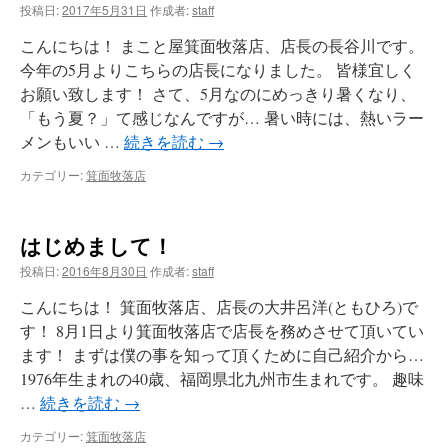
投稿日:
2017年5月31日
作成者:
staff
こんにちは！ まこと屋箕面牧落店、店長の長谷川です。
今年の5月よりこちらの店長になりました。 皆様宜しく
お願い致します！ さて、5月なのにめっきり暑くなり、
「もう夏？」て感じなんですが… 暑い時には、熱いラー
メンもいい …
続きを読む
→
カテゴリー:
箕面牧落店
はじめまして！
投稿日:
2016年8月30日
作成者:
staff
こんにちは！ 箕面牧落店、店長の大井呂洋(ともひろ)で
す！ 8月1日より箕面牧落店で店長を務めさせて頂いてい
ます！ まずは僕の事を知って頂くために自己紹介から…
1976年生まれの40歳、福岡県北九州市生まれです。 趣味
…
続きを読む
→
カテゴリー:
箕面牧落店