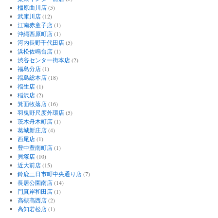
橿原曲川店
(5)
武庫川店
(12)
江南赤童子店
(1)
沖縄西原町店
(1)
河内長野千代田店
(5)
浜松佐鳴台店
(1)
渋谷センター街本店
(2)
福島分店
(1)
福島総本店
(18)
福生店
(1)
稲沢店
(2)
箕面牧落店
(16)
羽曳野尺度外環店
(5)
茨木舟木町店
(1)
葛城新庄店
(4)
西尾店
(1)
豊中豊南町店
(1)
貝塚店
(10)
近大前店
(15)
鈴鹿三日市町中央通り店
(7)
長居公園南店
(14)
門真岸和田店
(1)
高槻高西店
(2)
高知若松店
(1)