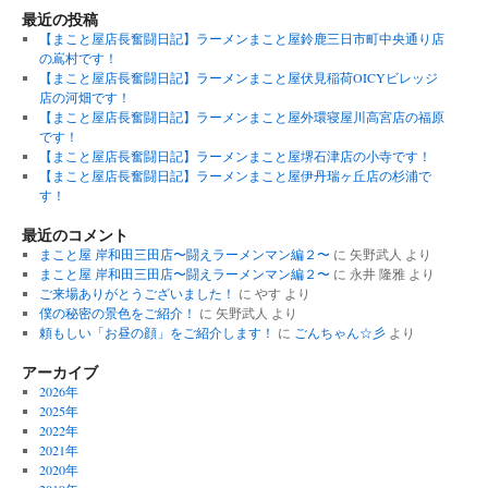
最近の投稿
【まこと屋店長奮闘日記】ラーメンまこと屋鈴鹿三日市町中央通り店
の嶌村です！
【まこと屋店長奮闘日記】ラーメンまこと屋伏見稲荷OICYビレッジ
店の河畑です！
【まこと屋店長奮闘日記】ラーメンまこと屋外環寝屋川高宮店の福原
です！
【まこと屋店長奮闘日記】ラーメンまこと屋堺石津店の小寺です！
【まこと屋店長奮闘日記】ラーメンまこと屋伊丹瑞ヶ丘店の杉浦で
す！
最近のコメント
まこと屋 岸和田三田店〜闘えラーメンマン編２〜
に
矢野武人
より
まこと屋 岸和田三田店〜闘えラーメンマン編２〜
に
永井 隆雅
より
ご来場ありがとうございました！
に
やす
より
僕の秘密の景色をご紹介！
に
矢野武人
より
頼もしい「お昼の顔」をご紹介します！
に
ごんちゃん☆彡
より
アーカイブ
2026年
2025年
2022年
2021年
2020年