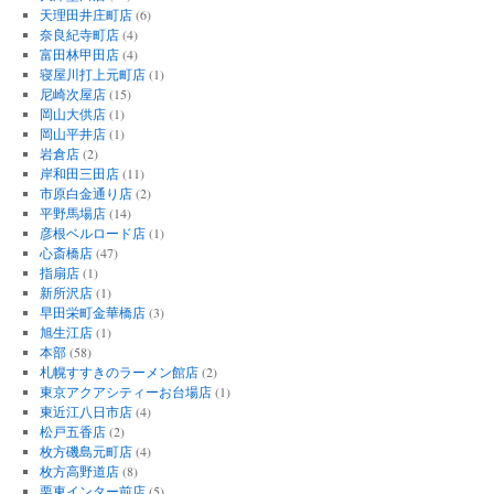
天理田井庄町店
(6)
奈良紀寺町店
(4)
富田林甲田店
(4)
寝屋川打上元町店
(1)
尼崎次屋店
(15)
岡山大供店
(1)
岡山平井店
(1)
岩倉店
(2)
岸和田三田店
(11)
市原白金通り店
(2)
平野馬場店
(14)
彦根ベルロード店
(1)
心斎橋店
(47)
指扇店
(1)
新所沢店
(1)
早田栄町金華橋店
(3)
旭生江店
(1)
本部
(58)
札幌すすきのラーメン館店
(2)
東京アクアシティーお台場店
(1)
東近江八日市店
(4)
松戸五香店
(2)
枚方磯島元町店
(4)
枚方高野道店
(8)
栗東インター前店
(5)