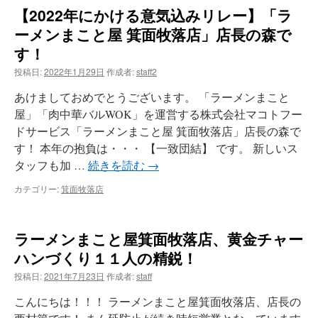
【2022年にかける意気込みリレー】「ラ
ーメンまこと屋 箕面牧落店」店長の森で
す！
投稿日:
2022年1月29日
作成者:
staff2
あけましておめでとうございます。 「ラーメンまこと
屋」「肉中華バルWOK」を運営する株式会社マコトフー
ドサービス「ラーメンまこと屋 箕面牧落店」店長の森で
す！ 本年の抱負は・・・ 【一致団結】 です。 新しいス
タッフも加 …
続きを読む
→
カテゴリー:
箕面牧落店
ラーメンまこと屋箕面牧落店、黄金チャー
ハンづくり１１人の精鋭！
投稿日:
2021年7月23日
作成者:
staff
こんにちは！！！ ラーメンまこと屋箕面牧落店、店長の