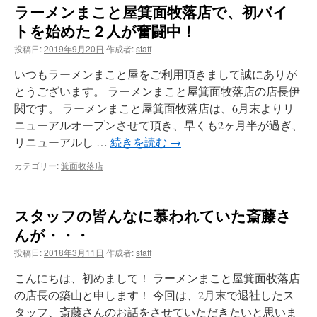
ラーメンまこと屋箕面牧落店で、初バイ
トを始めた２人が奮闘中！
投稿日:
2019年9月20日
作成者:
staff
いつもラーメンまこと屋をご利用頂きまして誠にありが
とうございます。 ラーメンまこと屋箕面牧落店の店長伊
関です。 ラーメンまこと屋箕面牧落店は、6月末よりリ
ニューアルオープンさせて頂き、早くも2ヶ月半が過ぎ、
リニューアルし …
続きを読む
→
カテゴリー:
箕面牧落店
スタッフの皆んなに慕われていた斎藤さ
んが・・・
投稿日:
2018年3月11日
作成者:
staff
こんにちは、初めまして！ ラーメンまこと屋箕面牧落店
の店長の築山と申します！ 今回は、2月末で退社したス
タッフ、斎藤さんのお話をさせていただきたいと思いま