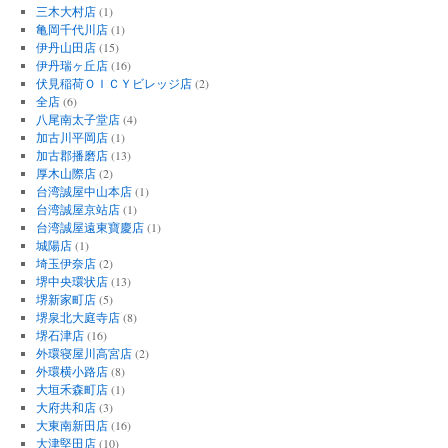
三木大村店
(1)
亀岡千代川店
(1)
伊丹山田店
(15)
伊丹瑞ヶ丘店
(16)
伏見稲荷ＯＩＣＹビレッジ店
(2)
全店
(6)
八尾南太子堂店
(4)
加古川平岡店
(1)
加古郡播磨店
(13)
厚木山際店
(2)
台湾誠屋中山本店
(1)
台湾誠屋京站店
(1)
台湾誠屋遠東寶慶店
(1)
城陽店
(1)
埼玉伊奈店
(2)
堺中央環状店
(13)
堺新家町店
(5)
堺泉北大庭寺店
(8)
堺石津店
(16)
外環寝屋川高宮店
(2)
外環横小路店
(8)
大垣禾森町店
(1)
大府共和店
(3)
大東南新田店
(16)
大津堅田店
(10)