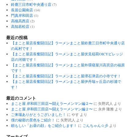
鈴鹿三日市町中央通り店
(7)
長居公園南店
(14)
門真岸和田店
(1)
高槻高西店
(2)
高知若松店
(1)
最近の投稿
【まこと屋店長奮闘日記】ラーメンまこと屋鈴鹿三日市町中央通り店
の嶌村です！
【まこと屋店長奮闘日記】ラーメンまこと屋伏見稲荷OICYビレッジ
店の河畑です！
【まこと屋店長奮闘日記】ラーメンまこと屋外環寝屋川高宮店の福原
です！
【まこと屋店長奮闘日記】ラーメンまこと屋堺石津店の小寺です！
【まこと屋店長奮闘日記】ラーメンまこと屋伊丹瑞ヶ丘店の杉浦で
す！
最近のコメント
まこと屋 岸和田三田店〜闘えラーメンマン編２〜
に
矢野武人
より
まこと屋 岸和田三田店〜闘えラーメンマン編２〜
に
永井 隆雅
より
ご来場ありがとうございました！
に
やす
より
僕の秘密の景色をご紹介！
に
矢野武人
より
頼もしい「お昼の顔」をご紹介します！
に
ごんちゃん☆彡
より
アーカイブ