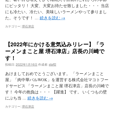
にピッタリ！ 大変、大変お待たせ致しました・・・ 当店
にも冷たい、冷たい、美味しいラーメンやって参りまし
た。そうです！ …
続きを読む
→
カテゴリー:
堺石津店
【2022年にかける意気込みリレー】「ラ
ーメンまこと屋 堺石津店」店長の川崎で
す！
投稿日:
2022年1月16日
作成者:
staff2
あけましておめでとうございます。 「ラーメンまこと
屋」「肉中華バルWOK」を運営する株式会社マコトフー
ドサービス 「ラーメンまこと屋 堺石津店」店長の川崎で
す！ 今年の抱負は・・・ 【躍進】 です。 いくつもの壁
にぶち当 …
続きを読む
→
カテゴリー:
堺石津店