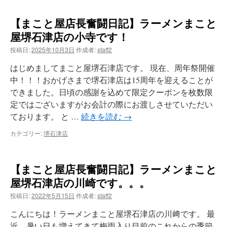
【まこと屋店長奮闘日記】ラーメンまこと
屋堺石津店の小寺です！
投稿日:
2025年10月3日
作成者:
staff2
はじめましてまこと屋堺石津店です。 現在、周年祭開催
中！！！おかげさまで堺石津店は15周年を迎えることが
できました。日頃の感謝を込めて限定クーポンを枚数限
定ではございますがお会計の際にお渡しさせていただい
ております。 と …
続きを読む
→
カテゴリー:
堺石津店
【まこと屋店長奮闘日記】ラーメンまこと
屋堺石津店の川崎です。。。
投稿日:
2022年5月15日
作成者:
staff2
こんにちは！ラーメンまこと屋堺石津店の川﨑です。 最
近、暑い日も増えてきて梅雨入り目前のこれからの季節