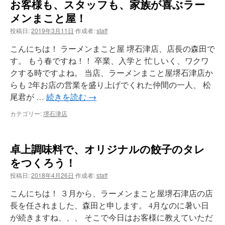
お客様も、スタッフも、家族が喜ぶラー
メンまこと屋！
投稿日:
2019年3月11日
作成者:
staff
こんにちは！ ラーメンまこと屋 堺石津店、店長の森田で
す。 もう春ですね！！ 卒業、入学と 忙しいく、ワクワ
クする時ですよね。 当店、ラーメンまこと屋堺石津店か
らも 2年お店の営業を盛り上げでくれた仲間の一人、 松
尾君が …
続きを読む
→
カテゴリー:
堺石津店
卓上調味料で、オリジナルの餃子のタレ
をつくろう！
投稿日:
2018年4月26日
作成者:
staff
こんにちは！ ３月から、ラーメンまこと屋堺石津店の店
長を任されました、森田と申します。 4月なのに暑い日
が続きますね、、、 そこで今日はお客様に教えていただ