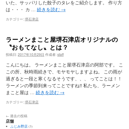
いた、サッパリした餃子のタレをご紹介します。 作り方
は・・・ カ …
続きを読む
→
カテゴリー:
堺石津店
ラーメンまこと屋堺石津店オリジナルの
〝おもてなし〟とは？
投稿日:
2017年10月29日
作成者:
staff
こんにちは。 ラーメンまこと屋堺石津店の阿部です。 こ
この所、秋時雨続きで、モヤモヤしますよね。 この雨が
過ぎると一段と寒くなるそうです、、、 ってことは！！
ラーメンの季節到来ってことですね‼ 私たち、ラーメン
まこと屋は …
続きを読む
→
カテゴリー:
堺石津店
←
過去の投稿
店舗
ふじみ野店
(3)