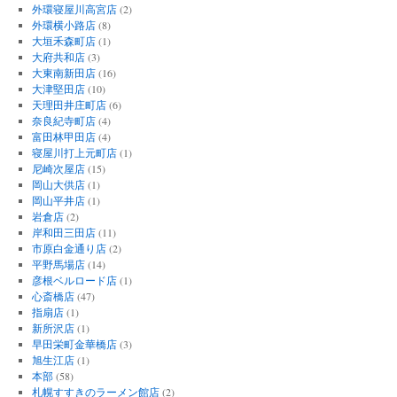
外環寝屋川高宮店
(2)
外環横小路店
(8)
大垣禾森町店
(1)
大府共和店
(3)
大東南新田店
(16)
大津堅田店
(10)
天理田井庄町店
(6)
奈良紀寺町店
(4)
富田林甲田店
(4)
寝屋川打上元町店
(1)
尼崎次屋店
(15)
岡山大供店
(1)
岡山平井店
(1)
岩倉店
(2)
岸和田三田店
(11)
市原白金通り店
(2)
平野馬場店
(14)
彦根ベルロード店
(1)
心斎橋店
(47)
指扇店
(1)
新所沢店
(1)
早田栄町金華橋店
(3)
旭生江店
(1)
本部
(58)
札幌すすきのラーメン館店
(2)