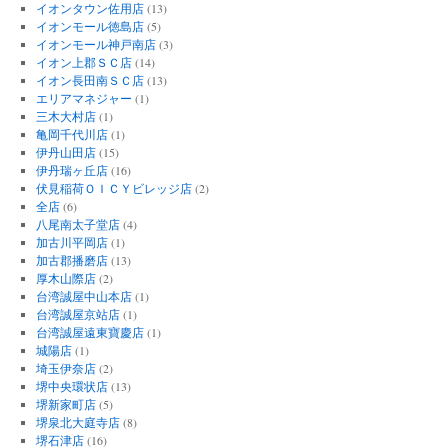
イオンタウン佐用店
(13)
イオンモール徳島店
(5)
イオンモール神戸南店
(3)
イオン上郡ＳＣ店
(14)
イオン長田南ＳＣ店
(13)
エリアマネジャー
(1)
三木大村店
(1)
亀岡千代川店
(1)
伊丹山田店
(15)
伊丹瑞ヶ丘店
(16)
伏見稲荷ＯＩＣＹビレッジ店
(2)
全店
(6)
八尾南太子堂店
(4)
加古川平岡店
(1)
加古郡播磨店
(13)
厚木山際店
(2)
台湾誠屋中山本店
(1)
台湾誠屋京站店
(1)
台湾誠屋遠東寶慶店
(1)
城陽店
(1)
埼玉伊奈店
(2)
堺中央環状店
(13)
堺新家町店
(5)
堺泉北大庭寺店
(8)
堺石津店
(16)