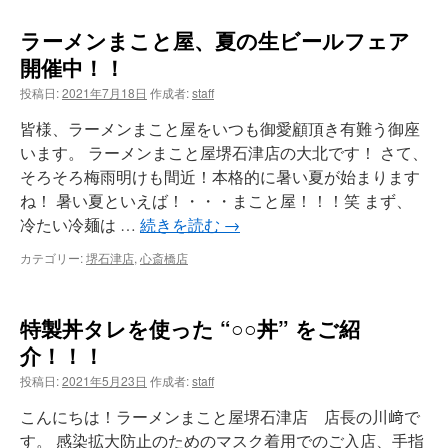
ラーメンまこと屋、夏の生ビールフェア
開催中！！
投稿日:
2021年7月18日
作成者:
staff
皆様、ラーメンまこと屋をいつも御愛顧頂き有難う御座
います。 ラーメンまこと屋堺石津店の大北です！ さて、
そろそろ梅雨明けも間近！本格的に暑い夏が始まります
ね！ 暑い夏といえば！・・・まこと屋！！！笑 まず、
冷たい冷麺は …
続きを読む
→
カテゴリー:
堺石津店
,
心斎橋店
特製丼タレを使った “○○丼” をご紹
介！！！
投稿日:
2021年5月23日
作成者:
staff
こんにちは！ラーメンまこと屋堺石津店 店長の川﨑で
す。 感染拡大防止のためのマスク着用でのご入店、手指