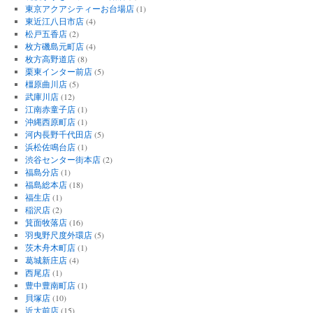
東京アクアシティーお台場店
(1)
東近江八日市店
(4)
松戸五香店
(2)
枚方磯島元町店
(4)
枚方高野道店
(8)
栗東インター前店
(5)
橿原曲川店
(5)
武庫川店
(12)
江南赤童子店
(1)
沖縄西原町店
(1)
河内長野千代田店
(5)
浜松佐鳴台店
(1)
渋谷センター街本店
(2)
福島分店
(1)
福島総本店
(18)
福生店
(1)
稲沢店
(2)
箕面牧落店
(16)
羽曳野尺度外環店
(5)
茨木舟木町店
(1)
葛城新庄店
(4)
西尾店
(1)
豊中豊南町店
(1)
貝塚店
(10)
近大前店
(15)