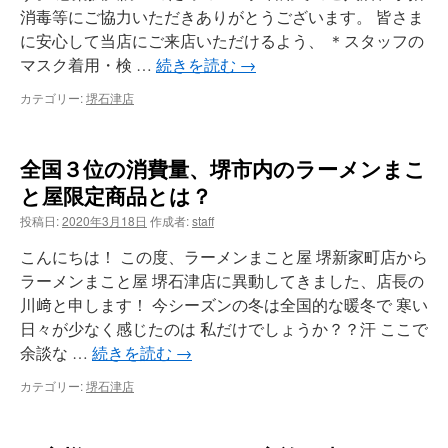
消毒等にご協力いただきありがとうございます。 皆さま
に安心して当店にご来店いただけるよう、 ＊スタッフの
マスク着用・検 …
続きを読む
→
カテゴリー:
堺石津店
全国３位の消費量、堺市内のラーメンまこ
と屋限定商品とは？
投稿日:
2020年3月18日
作成者:
staff
こんにちは！ この度、ラーメンまこと屋 堺新家町店から
ラーメンまこと屋 堺石津店に異動してきました、店長の
川﨑と申します！ 今シーズンの冬は全国的な暖冬で 寒い
日々が少なく感じたのは 私だけでしょうか？？汗 ここで
余談な …
続きを読む
→
カテゴリー:
堺石津店