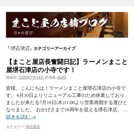
堺石津店
「
」カテゴリーアーカイブ
【まこと屋店長奮闘日記】ラーメンまこと
屋堺石津店の小寺です！
投稿日:
2026年7月14日
作成者:
staff2
皆様、こんにちは！ラーメンまこと屋堺石津店の小寺で
す。 6月10日よりリニューアル工事のため休業しており
ましたが来たる7月16日(木)11:00より営業再開する運びと
なりました。 おかげさまで16周年を迎える堺石津店、 …
続きを読む
→
カテゴリー:
堺石津店