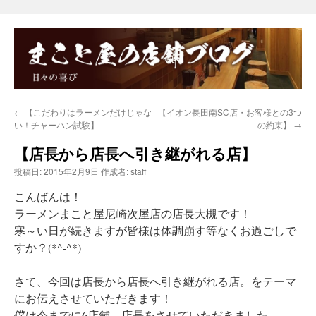
←
【こだわりはラーメンだけじゃな
【イオン長田南SC店・お客様との3つ
い！チャーハン試験】
の約束】
→
【店長から店長へ引き継がれる店】
投稿日:
2015年2月9日
作成者:
staff
こんばんは！
ラーメンまこと屋尼崎次屋店の店長大槻です！
寒～い日が続きますが皆様は体調崩す等なくお過ごしで
すか？(*^-^*)
さて、今回は店長から店長へ引き継がれる店。をテーマ
にお伝えさせていただきます！
僕は今までに6店舗、店長をさせていただきました。