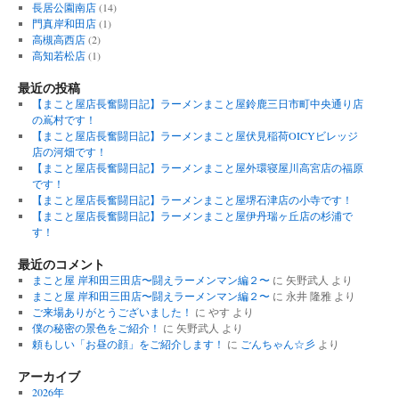
長居公園南店
(14)
門真岸和田店
(1)
高槻高西店
(2)
高知若松店
(1)
最近の投稿
【まこと屋店長奮闘日記】ラーメンまこと屋鈴鹿三日市町中央通り店
の嶌村です！
【まこと屋店長奮闘日記】ラーメンまこと屋伏見稲荷OICYビレッジ
店の河畑です！
【まこと屋店長奮闘日記】ラーメンまこと屋外環寝屋川高宮店の福原
です！
【まこと屋店長奮闘日記】ラーメンまこと屋堺石津店の小寺です！
【まこと屋店長奮闘日記】ラーメンまこと屋伊丹瑞ヶ丘店の杉浦で
す！
最近のコメント
まこと屋 岸和田三田店〜闘えラーメンマン編２〜
に
矢野武人
より
まこと屋 岸和田三田店〜闘えラーメンマン編２〜
に
永井 隆雅
より
ご来場ありがとうございました！
に
やす
より
僕の秘密の景色をご紹介！
に
矢野武人
より
頼もしい「お昼の顔」をご紹介します！
に
ごんちゃん☆彡
より
アーカイブ
2026年