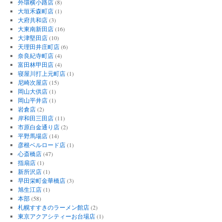
外環横小路店
(8)
大垣禾森町店
(1)
大府共和店
(3)
大東南新田店
(16)
大津堅田店
(10)
天理田井庄町店
(6)
奈良紀寺町店
(4)
富田林甲田店
(4)
寝屋川打上元町店
(1)
尼崎次屋店
(15)
岡山大供店
(1)
岡山平井店
(1)
岩倉店
(2)
岸和田三田店
(11)
市原白金通り店
(2)
平野馬場店
(14)
彦根ベルロード店
(1)
心斎橋店
(47)
指扇店
(1)
新所沢店
(1)
早田栄町金華橋店
(3)
旭生江店
(1)
本部
(58)
札幌すすきのラーメン館店
(2)
東京アクアシティーお台場店
(1)