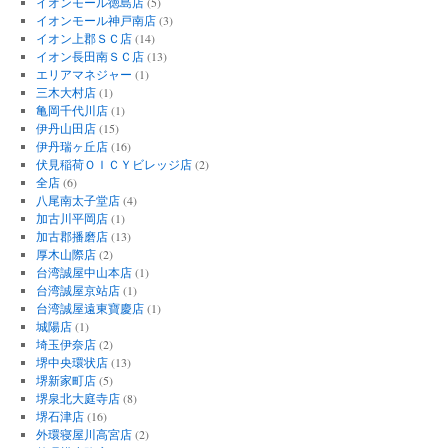
イオンモール徳島店
(5)
イオンモール神戸南店
(3)
イオン上郡ＳＣ店
(14)
イオン長田南ＳＣ店
(13)
エリアマネジャー
(1)
三木大村店
(1)
亀岡千代川店
(1)
伊丹山田店
(15)
伊丹瑞ヶ丘店
(16)
伏見稲荷ＯＩＣＹビレッジ店
(2)
全店
(6)
八尾南太子堂店
(4)
加古川平岡店
(1)
加古郡播磨店
(13)
厚木山際店
(2)
台湾誠屋中山本店
(1)
台湾誠屋京站店
(1)
台湾誠屋遠東寶慶店
(1)
城陽店
(1)
埼玉伊奈店
(2)
堺中央環状店
(13)
堺新家町店
(5)
堺泉北大庭寺店
(8)
堺石津店
(16)
外環寝屋川高宮店
(2)