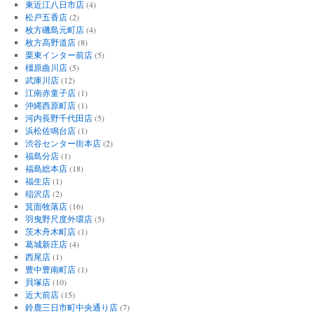
東近江八日市店
(4)
松戸五香店
(2)
枚方磯島元町店
(4)
枚方高野道店
(8)
栗東インター前店
(5)
橿原曲川店
(5)
武庫川店
(12)
江南赤童子店
(1)
沖縄西原町店
(1)
河内長野千代田店
(5)
浜松佐鳴台店
(1)
渋谷センター街本店
(2)
福島分店
(1)
福島総本店
(18)
福生店
(1)
稲沢店
(2)
箕面牧落店
(16)
羽曳野尺度外環店
(5)
茨木舟木町店
(1)
葛城新庄店
(4)
西尾店
(1)
豊中豊南町店
(1)
貝塚店
(10)
近大前店
(15)
鈴鹿三日市町中央通り店
(7)