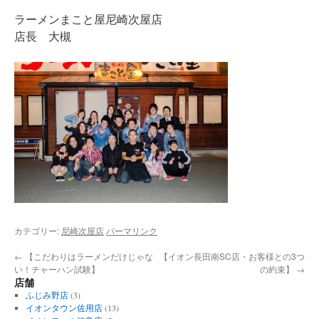
ラーメンまこと屋尼崎次屋店
店長 大槻
カテゴリー:
尼崎次屋店
パーマリンク
←
【こだわりはラーメンだけじゃな
【イオン長田南SC店・お客様との3つ
い！チャーハン試験】
の約束】
→
店舗
ふじみ野店
(3)
イオンタウン佐用店
(13)