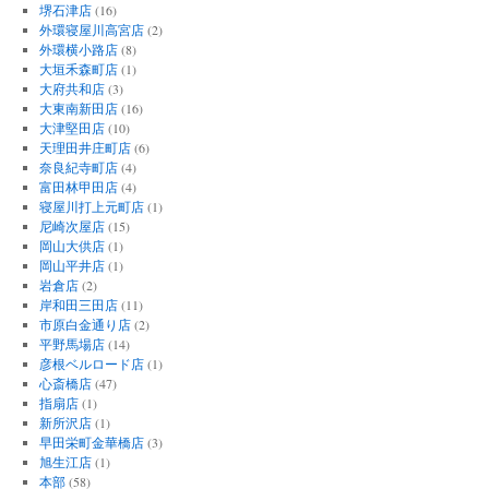
堺石津店
(16)
外環寝屋川高宮店
(2)
外環横小路店
(8)
大垣禾森町店
(1)
大府共和店
(3)
大東南新田店
(16)
大津堅田店
(10)
天理田井庄町店
(6)
奈良紀寺町店
(4)
富田林甲田店
(4)
寝屋川打上元町店
(1)
尼崎次屋店
(15)
岡山大供店
(1)
岡山平井店
(1)
岩倉店
(2)
岸和田三田店
(11)
市原白金通り店
(2)
平野馬場店
(14)
彦根ベルロード店
(1)
心斎橋店
(47)
指扇店
(1)
新所沢店
(1)
早田栄町金華橋店
(3)
旭生江店
(1)
本部
(58)