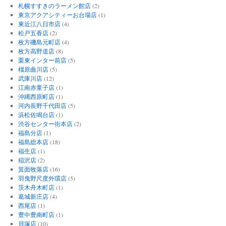
札幌すすきのラーメン館店
(2)
東京アクアシティーお台場店
(1)
東近江八日市店
(4)
松戸五香店
(2)
枚方磯島元町店
(4)
枚方高野道店
(8)
栗東インター前店
(5)
橿原曲川店
(5)
武庫川店
(12)
江南赤童子店
(1)
沖縄西原町店
(1)
河内長野千代田店
(5)
浜松佐鳴台店
(1)
渋谷センター街本店
(2)
福島分店
(1)
福島総本店
(18)
福生店
(1)
稲沢店
(2)
箕面牧落店
(16)
羽曳野尺度外環店
(5)
茨木舟木町店
(1)
葛城新庄店
(4)
西尾店
(1)
豊中豊南町店
(1)
貝塚店
(10)