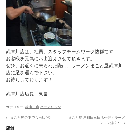
武庫川店は、社員、スタッフチームワーク抜群です！
お客様を元気にお出迎えさせて頂きます。
ぜひ、お近くに来られた際は、ラーメンまこと屋武庫川
店に足を運んで下さい。
お待ちしております！
武庫川店店長 東畠
カテゴリー:
武庫川店
パーマリンク
←
まこと屋の中でも当店だけ！
まこと屋 岸和田三田店〜闘えラーメ
ンマン編２〜
→
店舗