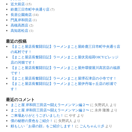
近大前店
(15)
鈴鹿三日市町中央通り店
(7)
長居公園南店
(14)
門真岸和田店
(1)
高槻高西店
(2)
高知若松店
(1)
最近の投稿
【まこと屋店長奮闘日記】ラーメンまこと屋鈴鹿三日市町中央通り店
の嶌村です！
【まこと屋店長奮闘日記】ラーメンまこと屋伏見稲荷OICYビレッジ
店の河畑です！
【まこと屋店長奮闘日記】ラーメンまこと屋外環寝屋川高宮店の福原
です！
【まこと屋店長奮闘日記】ラーメンまこと屋堺石津店の小寺です！
【まこと屋店長奮闘日記】ラーメンまこと屋伊丹瑞ヶ丘店の杉浦で
す！
最近のコメント
まこと屋 岸和田三田店〜闘えラーメンマン編２〜
に
矢野武人
より
まこと屋 岸和田三田店〜闘えラーメンマン編２〜
に
永井 隆雅
より
ご来場ありがとうございました！
に
やす
より
僕の秘密の景色をご紹介！
に
矢野武人
より
頼もしい「お昼の顔」をご紹介します！
に
ごんちゃん☆彡
より