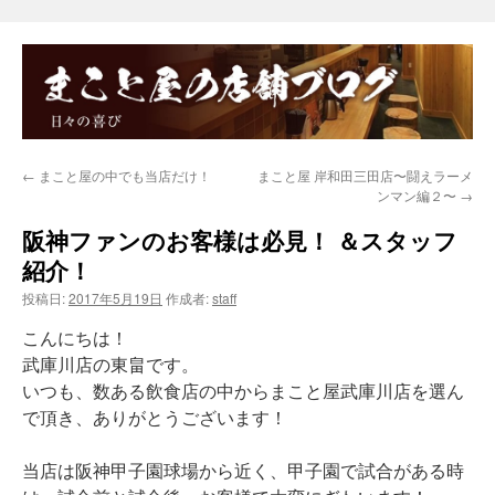
←
まこと屋の中でも当店だけ！
まこと屋 岸和田三田店〜闘えラーメ
ンマン編２〜
→
阪神ファンのお客様は必見！ ＆スタッフ
紹介！
投稿日:
2017年5月19日
作成者:
staff
こんにちは！
武庫川店の東畠です。
いつも、数ある飲食店の中からまこと屋武庫川店を選ん
で頂き、ありがとうございます！
当店は阪神甲子園球場から近く、甲子園で試合がある時