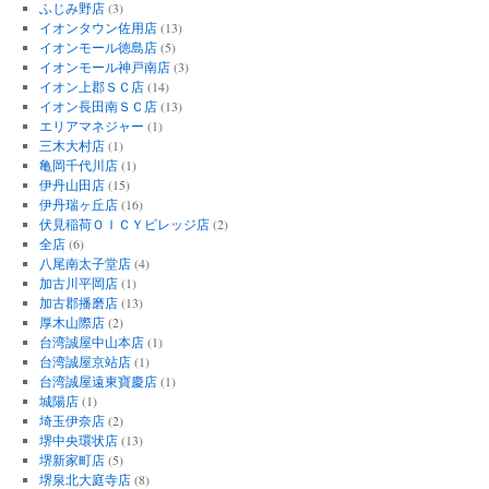
ふじみ野店
(3)
イオンタウン佐用店
(13)
イオンモール徳島店
(5)
イオンモール神戸南店
(3)
イオン上郡ＳＣ店
(14)
イオン長田南ＳＣ店
(13)
エリアマネジャー
(1)
三木大村店
(1)
亀岡千代川店
(1)
伊丹山田店
(15)
伊丹瑞ヶ丘店
(16)
伏見稲荷ＯＩＣＹビレッジ店
(2)
全店
(6)
八尾南太子堂店
(4)
加古川平岡店
(1)
加古郡播磨店
(13)
厚木山際店
(2)
台湾誠屋中山本店
(1)
台湾誠屋京站店
(1)
台湾誠屋遠東寶慶店
(1)
城陽店
(1)
埼玉伊奈店
(2)
堺中央環状店
(13)
堺新家町店
(5)
堺泉北大庭寺店
(8)