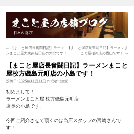
←
【まこと屋店長奮闘日記】ラーメ
【まこと屋店長奮闘日記】ラーメンま
ンまこと屋大東南新田店の大北です！
こと屋稲沢店の横山です！
→
【まこと屋店長奮闘日記】ラーメンまこと
屋枚方磯島元町店の小島です！
投稿日:
2025年11月11日
作成者:
staff2
初めまして！
ラーメンまこと屋 枚方磯島元町店
店長の小島です。
今回ご紹介させて頂くのは当店スタッフの宮崎さんで
す！