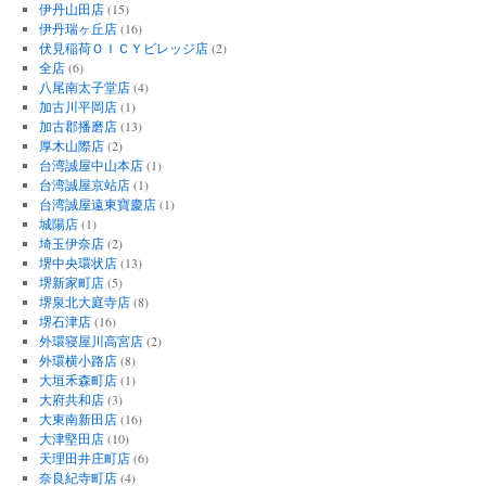
伊丹山田店
(15)
伊丹瑞ヶ丘店
(16)
伏見稲荷ＯＩＣＹビレッジ店
(2)
全店
(6)
八尾南太子堂店
(4)
加古川平岡店
(1)
加古郡播磨店
(13)
厚木山際店
(2)
台湾誠屋中山本店
(1)
台湾誠屋京站店
(1)
台湾誠屋遠東寶慶店
(1)
城陽店
(1)
埼玉伊奈店
(2)
堺中央環状店
(13)
堺新家町店
(5)
堺泉北大庭寺店
(8)
堺石津店
(16)
外環寝屋川高宮店
(2)
外環横小路店
(8)
大垣禾森町店
(1)
大府共和店
(3)
大東南新田店
(16)
大津堅田店
(10)
天理田井庄町店
(6)
奈良紀寺町店
(4)