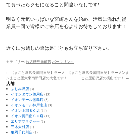
て食べたらクセになること間違いなしです!!
明るく元気いっぱいな宮崎さんを始め、活気に溢れた従
業員一同で皆様のご来店を心よりお待ちしております！
近くにお越しの際は是非ともお立ち寄り下さい。
カテゴリー:
枚方磯島元町店
パーマリンク
←
【まこと屋店長奮闘日記】ラーメ
【まこと屋店長奮闘日記】ラーメンま
ンまこと屋大東南新田店の大北です！
こと屋稲沢店の横山です！
→
店舗
ふじみ野店
(3)
イオンタウン佐用店
(13)
イオンモール徳島店
(5)
イオンモール神戸南店
(3)
イオン上郡ＳＣ店
(14)
イオン長田南ＳＣ店
(13)
エリアマネジャー
(1)
三木大村店
(1)
亀岡千代川店
(1)