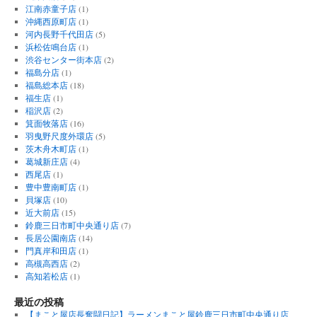
江南赤童子店
(1)
沖縄西原町店
(1)
河内長野千代田店
(5)
浜松佐鳴台店
(1)
渋谷センター街本店
(2)
福島分店
(1)
福島総本店
(18)
福生店
(1)
稲沢店
(2)
箕面牧落店
(16)
羽曳野尺度外環店
(5)
茨木舟木町店
(1)
葛城新庄店
(4)
西尾店
(1)
豊中豊南町店
(1)
貝塚店
(10)
近大前店
(15)
鈴鹿三日市町中央通り店
(7)
長居公園南店
(14)
門真岸和田店
(1)
高槻高西店
(2)
高知若松店
(1)
最近の投稿
【まこと屋店長奮闘日記】ラーメンまこと屋鈴鹿三日市町中央通り店