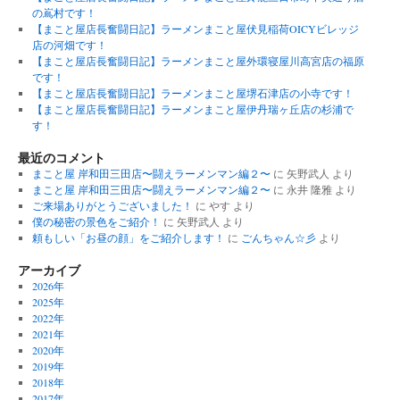
の嶌村です！
【まこと屋店長奮闘日記】ラーメンまこと屋伏見稲荷OICYビレッジ
店の河畑です！
【まこと屋店長奮闘日記】ラーメンまこと屋外環寝屋川高宮店の福原
です！
【まこと屋店長奮闘日記】ラーメンまこと屋堺石津店の小寺です！
【まこと屋店長奮闘日記】ラーメンまこと屋伊丹瑞ヶ丘店の杉浦で
す！
最近のコメント
まこと屋 岸和田三田店〜闘えラーメンマン編２〜
に
矢野武人
より
まこと屋 岸和田三田店〜闘えラーメンマン編２〜
に
永井 隆雅
より
ご来場ありがとうございました！
に
やす
より
僕の秘密の景色をご紹介！
に
矢野武人
より
頼もしい「お昼の顔」をご紹介します！
に
ごんちゃん☆彡
より
アーカイブ
2026年
2025年
2022年
2021年
2020年
2019年
2018年
2017年