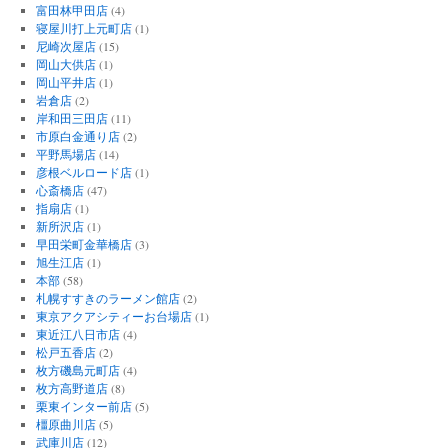
富田林甲田店
(4)
寝屋川打上元町店
(1)
尼崎次屋店
(15)
岡山大供店
(1)
岡山平井店
(1)
岩倉店
(2)
岸和田三田店
(11)
市原白金通り店
(2)
平野馬場店
(14)
彦根ベルロード店
(1)
心斎橋店
(47)
指扇店
(1)
新所沢店
(1)
早田栄町金華橋店
(3)
旭生江店
(1)
本部
(58)
札幌すすきのラーメン館店
(2)
東京アクアシティーお台場店
(1)
東近江八日市店
(4)
松戸五香店
(2)
枚方磯島元町店
(4)
枚方高野道店
(8)
栗東インター前店
(5)
橿原曲川店
(5)
武庫川店
(12)