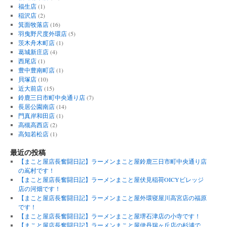
福生店
(1)
稲沢店
(2)
箕面牧落店
(16)
羽曳野尺度外環店
(5)
茨木舟木町店
(1)
葛城新庄店
(4)
西尾店
(1)
豊中豊南町店
(1)
貝塚店
(10)
近大前店
(15)
鈴鹿三日市町中央通り店
(7)
長居公園南店
(14)
門真岸和田店
(1)
高槻高西店
(2)
高知若松店
(1)
最近の投稿
【まこと屋店長奮闘日記】ラーメンまこと屋鈴鹿三日市町中央通り店
の嶌村です！
【まこと屋店長奮闘日記】ラーメンまこと屋伏見稲荷OICYビレッジ
店の河畑です！
【まこと屋店長奮闘日記】ラーメンまこと屋外環寝屋川高宮店の福原
です！
【まこと屋店長奮闘日記】ラーメンまこと屋堺石津店の小寺です！
【まこと屋店長奮闘日記】ラーメンまこと屋伊丹瑞ヶ丘店の杉浦で