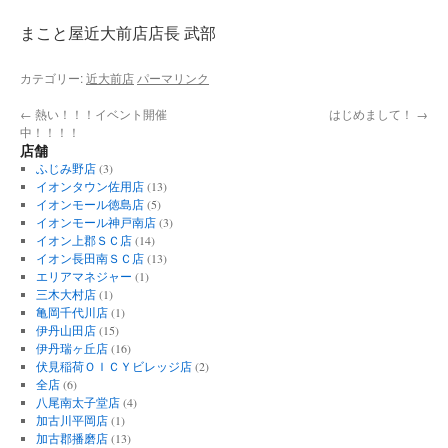
まこと屋近大前店店長 武部
カテゴリー:
近大前店
パーマリンク
←
熱い！！！イベント開催
はじめまして！
→
中！！！！
店舗
ふじみ野店
(3)
イオンタウン佐用店
(13)
イオンモール徳島店
(5)
イオンモール神戸南店
(3)
イオン上郡ＳＣ店
(14)
イオン長田南ＳＣ店
(13)
エリアマネジャー
(1)
三木大村店
(1)
亀岡千代川店
(1)
伊丹山田店
(15)
伊丹瑞ヶ丘店
(16)
伏見稲荷ＯＩＣＹビレッジ店
(2)
全店
(6)
八尾南太子堂店
(4)
加古川平岡店
(1)
加古郡播磨店
(13)