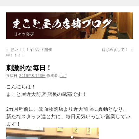
←
熱い！！！イベント開催
はじめまして！
→
中！！！！
刺激的な毎日！
投稿日:
2016年8月23日
作成者:
staff
こんにちは！
まこと屋近大前店 店長の武部です！
2カ月程前に、箕面牧落店より近大前店に異動となり、
新たなスタッフ達と共に、毎日元気いっぱい営業してい
ます！