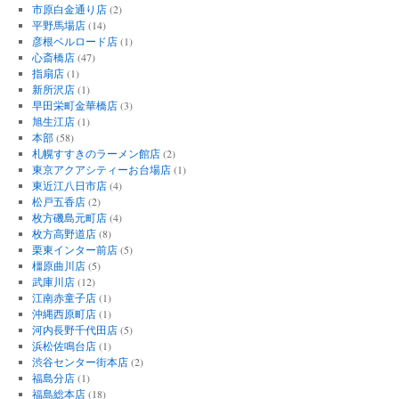
市原白金通り店
(2)
平野馬場店
(14)
彦根ベルロード店
(1)
心斎橋店
(47)
指扇店
(1)
新所沢店
(1)
早田栄町金華橋店
(3)
旭生江店
(1)
本部
(58)
札幌すすきのラーメン館店
(2)
東京アクアシティーお台場店
(1)
東近江八日市店
(4)
松戸五香店
(2)
枚方磯島元町店
(4)
枚方高野道店
(8)
栗東インター前店
(5)
橿原曲川店
(5)
武庫川店
(12)
江南赤童子店
(1)
沖縄西原町店
(1)
河内長野千代田店
(5)
浜松佐鳴台店
(1)
渋谷センター街本店
(2)
福島分店
(1)
福島総本店
(18)