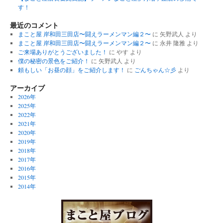
す！
最近のコメント
まこと屋 岸和田三田店〜闘えラーメンマン編２〜
に
矢野武人
より
まこと屋 岸和田三田店〜闘えラーメンマン編２〜
に
永井 隆雅
より
ご来場ありがとうございました！
に
やす
より
僕の秘密の景色をご紹介！
に
矢野武人
より
頼もしい「お昼の顔」をご紹介します！
に
ごんちゃん☆彡
より
アーカイブ
2026年
2025年
2022年
2021年
2020年
2019年
2018年
2017年
2016年
2015年
2014年