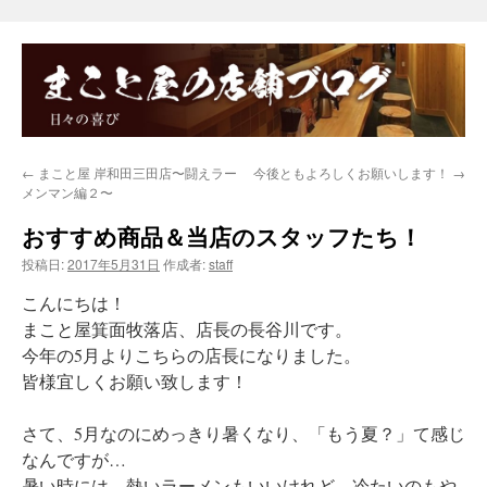
←
まこと屋 岸和田三田店〜闘えラー
今後ともよろしくお願いします！
→
メンマン編２〜
おすすめ商品＆当店のスタッフたち！
投稿日:
2017年5月31日
作成者:
staff
こんにちは！
まこと屋箕面牧落店、店長の長谷川です。
今年の5月よりこちらの店長になりました。
皆様宜しくお願い致します！
さて、5月なのにめっきり暑くなり、「もう夏？」て感じ
なんですが…
暑い時には、熱いラーメンもいいけれど、冷たいのもや