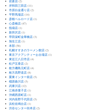
岩倉店
(2)
岸和田三田店
(11)
市原白金通り店
(2)
平野馬場店
(14)
彦根ベルロード店
(1)
心斎橋店
(47)
指扇店
(1)
新所沢店
(1)
早田栄町金華橋店
(3)
旭生江店
(1)
本部
(58)
札幌すすきのラーメン館店
(2)
東京アクアシティーお台場店
(1)
東近江八日市店
(4)
松戸五香店
(2)
枚方磯島元町店
(4)
枚方高野道店
(8)
栗東インター前店
(5)
橿原曲川店
(5)
武庫川店
(12)
江南赤童子店
(1)
沖縄西原町店
(1)
河内長野千代田店
(5)
浜松佐鳴台店
(1)
渋谷センター街本店
(2)