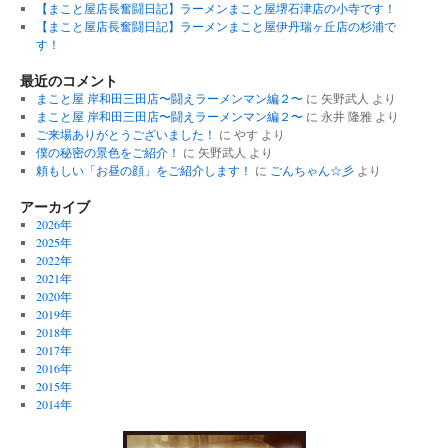
【まこと屋店長奮闘日記】ラーメンまこと屋堺石津店の小寺です！
【まこと屋店長奮闘日記】ラーメンまこと屋伊丹瑞ヶ丘店の杉浦で
す！
最近のコメント
まこと屋 岸和田三田店〜闘えラーメンマン編２〜
に
矢野武人
より
まこと屋 岸和田三田店〜闘えラーメンマン編２〜
に
永井 隆雅
より
ご来場ありがとうございました！
に
やす
より
僕の秘密の景色をご紹介！
に
矢野武人
より
頼もしい「お昼の顔」をご紹介します！
に
ごんちゃん☆彡
より
アーカイブ
2026年
2025年
2022年
2021年
2020年
2019年
2018年
2017年
2016年
2015年
2014年