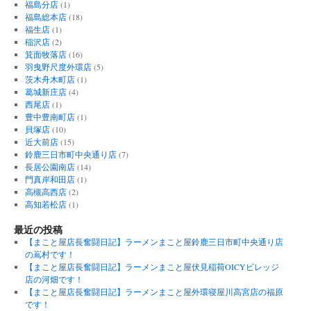
福島分店
(1)
福島総本店
(18)
福生店
(1)
稲沢店
(2)
箕面牧落店
(16)
羽曳野尺度外環店
(5)
茨木舟木町店
(1)
葛城新庄店
(4)
西尾店
(1)
豊中豊南町店
(1)
貝塚店
(10)
近大前店
(15)
鈴鹿三日市町中央通り店
(7)
長居公園南店
(14)
門真岸和田店
(1)
高槻高西店
(2)
高知若松店
(1)
最近の投稿
【まこと屋店長奮闘日記】ラーメンまこと屋鈴鹿三日市町中央通り店
の嶌村です！
【まこと屋店長奮闘日記】ラーメンまこと屋伏見稲荷OICYビレッジ
店の河畑です！
【まこと屋店長奮闘日記】ラーメンまこと屋外環寝屋川高宮店の福原
です！