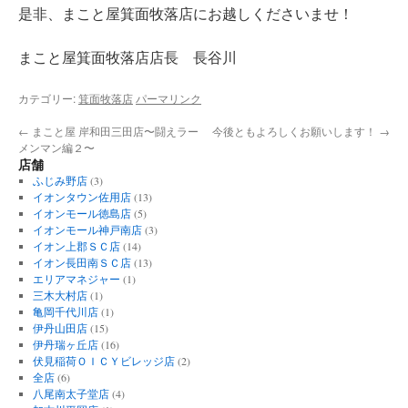
是非、まこと屋箕面牧落店にお越しくださいませ！
まこと屋箕面牧落店店長 長谷川
カテゴリー:
箕面牧落店
パーマリンク
←
まこと屋 岸和田三田店〜闘えラー
今後ともよろしくお願いします！
→
メンマン編２〜
店舗
ふじみ野店
(3)
イオンタウン佐用店
(13)
イオンモール徳島店
(5)
イオンモール神戸南店
(3)
イオン上郡ＳＣ店
(14)
イオン長田南ＳＣ店
(13)
エリアマネジャー
(1)
三木大村店
(1)
亀岡千代川店
(1)
伊丹山田店
(15)
伊丹瑞ヶ丘店
(16)
伏見稲荷ＯＩＣＹビレッジ店
(2)
全店
(6)
八尾南太子堂店
(4)