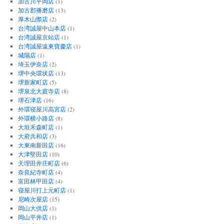
加古川平岡店
(1)
加古郡播磨店
(13)
厚木山際店
(2)
台湾誠屋中山本店
(1)
台湾誠屋京站店
(1)
台湾誠屋遠東寶慶店
(1)
城陽店
(1)
埼玉伊奈店
(2)
堺中央環状店
(13)
堺新家町店
(5)
堺泉北大庭寺店
(8)
堺石津店
(16)
外環寝屋川高宮店
(2)
外環横小路店
(8)
大垣禾森町店
(1)
大府共和店
(3)
大東南新田店
(16)
大津堅田店
(10)
天理田井庄町店
(6)
奈良紀寺町店
(4)
富田林甲田店
(4)
寝屋川打上元町店
(1)
尼崎次屋店
(15)
岡山大供店
(1)
岡山平井店
(1)