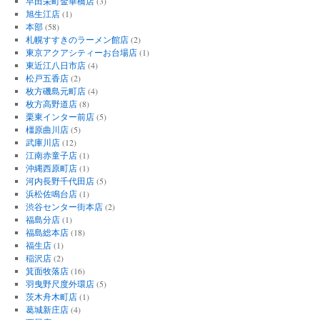
早田栄町金華橋店
(3)
旭生江店
(1)
本部
(58)
札幌すすきのラーメン館店
(2)
東京アクアシティーお台場店
(1)
東近江八日市店
(4)
松戸五香店
(2)
枚方磯島元町店
(4)
枚方高野道店
(8)
栗東インター前店
(5)
橿原曲川店
(5)
武庫川店
(12)
江南赤童子店
(1)
沖縄西原町店
(1)
河内長野千代田店
(5)
浜松佐鳴台店
(1)
渋谷センター街本店
(2)
福島分店
(1)
福島総本店
(18)
福生店
(1)
稲沢店
(2)
箕面牧落店
(16)
羽曳野尺度外環店
(5)
茨木舟木町店
(1)
葛城新庄店
(4)