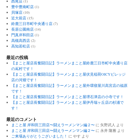
西尾店
(1)
豊中豊南町店
(1)
貝塚店
(10)
近大前店
(15)
鈴鹿三日市町中央通り店
(7)
長居公園南店
(14)
門真岸和田店
(1)
高槻高西店
(2)
高知若松店
(1)
最近の投稿
【まこと屋店長奮闘日記】ラーメンまこと屋鈴鹿三日市町中央通り店
の嶌村です！
【まこと屋店長奮闘日記】ラーメンまこと屋伏見稲荷OICYビレッジ
店の河畑です！
【まこと屋店長奮闘日記】ラーメンまこと屋外環寝屋川高宮店の福原
です！
【まこと屋店長奮闘日記】ラーメンまこと屋堺石津店の小寺です！
【まこと屋店長奮闘日記】ラーメンまこと屋伊丹瑞ヶ丘店の杉浦で
す！
最近のコメント
まこと屋 岸和田三田店〜闘えラーメンマン編２〜
に
矢野武人
より
まこと屋 岸和田三田店〜闘えラーメンマン編２〜
に
永井 隆雅
より
ご来場ありがとうございました！
に
やす
より