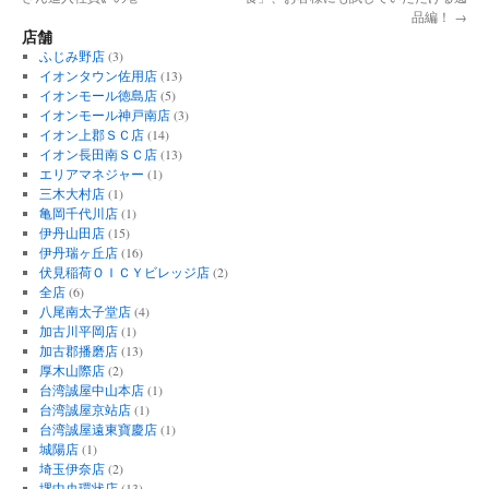
品編！
→
店舗
ふじみ野店
(3)
イオンタウン佐用店
(13)
イオンモール徳島店
(5)
イオンモール神戸南店
(3)
イオン上郡ＳＣ店
(14)
イオン長田南ＳＣ店
(13)
エリアマネジャー
(1)
三木大村店
(1)
亀岡千代川店
(1)
伊丹山田店
(15)
伊丹瑞ヶ丘店
(16)
伏見稲荷ＯＩＣＹビレッジ店
(2)
全店
(6)
八尾南太子堂店
(4)
加古川平岡店
(1)
加古郡播磨店
(13)
厚木山際店
(2)
台湾誠屋中山本店
(1)
台湾誠屋京站店
(1)
台湾誠屋遠東寶慶店
(1)
城陽店
(1)
埼玉伊奈店
(2)
堺中央環状店
(13)