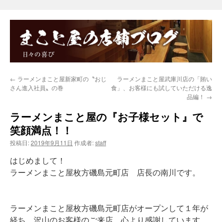
←
ラーメンまこと屋新家町の〝おじ
ラーメンまこと屋武庫川店の「賄い
さん進入社員〟の巻
食」、お客様にも試していただける逸
品編！
→
ラーメンまこと屋の『お子様セット』で
笑顔満点！！
投稿日:
2019年9月11日
作成者:
staff
はじめまして！
ラーメンまこと屋枚方磯島元町店 店長の南川です。
ラーメンまこと屋枚方磯島元町店がオープンして１年が
経ち、沢山のお客様のご来店、心より感謝しています。