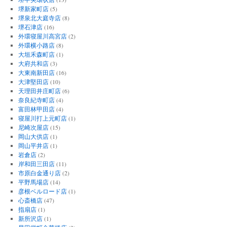
堺新家町店
(5)
堺泉北大庭寺店
(8)
堺石津店
(16)
外環寝屋川高宮店
(2)
外環横小路店
(8)
大垣禾森町店
(1)
大府共和店
(3)
大東南新田店
(16)
大津堅田店
(10)
天理田井庄町店
(6)
奈良紀寺町店
(4)
富田林甲田店
(4)
寝屋川打上元町店
(1)
尼崎次屋店
(15)
岡山大供店
(1)
岡山平井店
(1)
岩倉店
(2)
岸和田三田店
(11)
市原白金通り店
(2)
平野馬場店
(14)
彦根ベルロード店
(1)
心斎橋店
(47)
指扇店
(1)
新所沢店
(1)