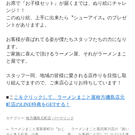
お席で『お子様セット』が届くまでは、ぬり絵にチャレ
ンジ！！
このぬり絵、上手に出来たら〝シューアイス〟のプレゼ
ントがありますよ。
お客様が喜ばれてる姿が僕たちスタッフたちの力になり
ます。
ご家族に喜んで頂けるラーメン屋、それがラーメンまこ
と屋です。
スタッフ一同、地域の皆様に愛される店作りを目指し取
り組んでますので、ご来店心よりお待ちしています！
■こ
こをクリックして、ラーメンまこと屋枚方磯島店元
町店のLINE特典をGETする！
カテゴリー:
枚方磯島元町店
パーマリンク
←
ラーメンまこと屋新家町の〝おじ
ラーメンまこと屋武庫川店の「賄い
さん進入社員〟の巻
食」、お客様にも試していただける逸