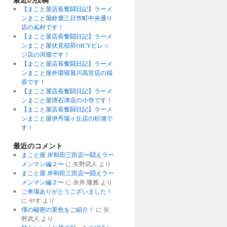
【まこと屋店長奮闘日記】ラーメ
ンまこと屋鈴鹿三日市町中央通り
店の嶌村です！
【まこと屋店長奮闘日記】ラーメ
ンまこと屋伏見稲荷OICYビレッ
ジ店の河畑です！
【まこと屋店長奮闘日記】ラーメ
ンまこと屋外環寝屋川高宮店の福
原です！
【まこと屋店長奮闘日記】ラーメ
ンまこと屋堺石津店の小寺です！
【まこと屋店長奮闘日記】ラーメ
ンまこと屋伊丹瑞ヶ丘店の杉浦で
す！
最近のコメント
まこと屋 岸和田三田店〜闘えラー
メンマン編２〜
に
矢野武人
より
まこと屋 岸和田三田店〜闘えラー
メンマン編２〜
に
永井 隆雅
より
ご来場ありがとうございました！
に
やす
より
僕の秘密の景色をご紹介！
に
矢
野武人
より