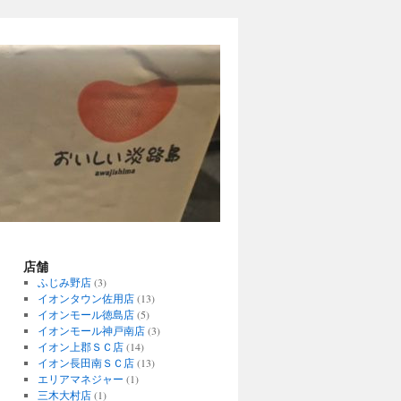
店舗
ふじみ野店
(3)
イオンタウン佐用店
(13)
イオンモール徳島店
(5)
イオンモール神戸南店
(3)
イオン上郡ＳＣ店
(14)
イオン長田南ＳＣ店
(13)
エリアマネジャー
(1)
三木大村店
(1)