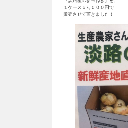
『淡路産の新玉ねぎ』を、
１ケース５㎏５００円で
販売させて頂きました！