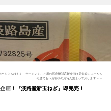
りが５０％超えま
ラーメンまこと屋の医療機関応援企画＃最前線にエールを
何度でも〜お客様のお写真集まっております〜
→
援企画！『淡路産新玉ねぎ』即完売！