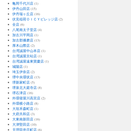
亀岡千代川店
(1)
伊丹山田店
(15)
伊丹瑞ヶ丘店
(16)
伏見稲荷ＯＩＣＹビレッジ店
(2)
全店
(6)
八尾南太子堂店
(4)
加古川平岡店
(1)
加古郡播磨店
(13)
厚木山際店
(2)
台湾誠屋中山本店
(1)
台湾誠屋京站店
(1)
台湾誠屋遠東寶慶店
(1)
城陽店
(1)
埼玉伊奈店
(2)
堺中央環状店
(13)
堺新家町店
(5)
堺泉北大庭寺店
(8)
堺石津店
(16)
外環寝屋川高宮店
(2)
外環横小路店
(8)
大垣禾森町店
(1)
大府共和店
(3)
大東南新田店
(16)
大津堅田店
(10)
天理田井庄町店
(6)