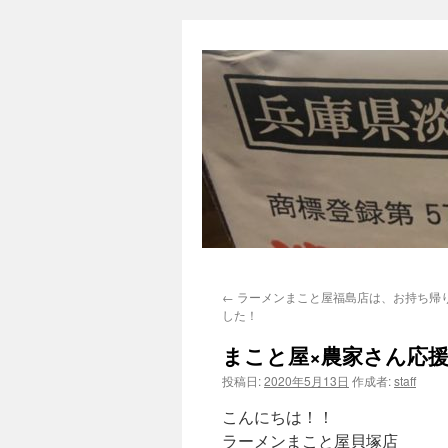
←
ラーメンまこと屋福島店は、お持ち帰
した！
まこと屋×農家さん応
投稿日:
2020年5月13日
作成者:
staff
こんにちは！！
ラーメンまこと屋貝塚店