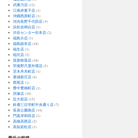
武庫川店
(12)
江南赤童子店
(1)
沖縄西原町店
(1)
河内長野千代田店
(5)
浜松佐鳴台店
(1)
渋谷センター街本店
(2)
福島分店
(1)
福島総本店
(18)
福生店
(1)
稲沢店
(2)
箕面牧落店
(16)
羽曳野尺度外環店
(5)
茨木舟木町店
(1)
葛城新庄店
(4)
西尾店
(1)
豊中豊南町店
(1)
貝塚店
(10)
近大前店
(15)
鈴鹿三日市町中央通り店
(7)
長居公園南店
(14)
門真岸和田店
(1)
高槻高西店
(2)
高知若松店
(1)
最近の投稿