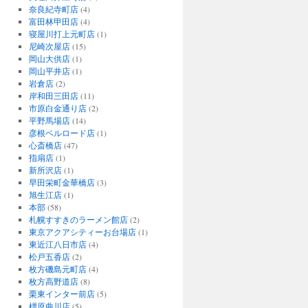
奈良紀寺町店
(4)
富田林甲田店
(4)
寝屋川打上元町店
(1)
尼崎次屋店
(15)
岡山大供店
(1)
岡山平井店
(1)
岩倉店
(2)
岸和田三田店
(11)
市原白金通り店
(2)
平野馬場店
(14)
彦根ベルロード店
(1)
心斎橋店
(47)
指扇店
(1)
新所沢店
(1)
早田栄町金華橋店
(3)
旭生江店
(1)
本部
(58)
札幌すすきのラーメン館店
(2)
東京アクアシティーお台場店
(1)
東近江八日市店
(4)
松戸五香店
(2)
枚方磯島元町店
(4)
枚方高野道店
(8)
栗東インター前店
(5)
橿原曲川店
(5)