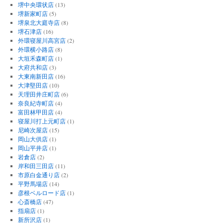
堺中央環状店
(13)
堺新家町店
(5)
堺泉北大庭寺店
(8)
堺石津店
(16)
外環寝屋川高宮店
(2)
外環横小路店
(8)
大垣禾森町店
(1)
大府共和店
(3)
大東南新田店
(16)
大津堅田店
(10)
天理田井庄町店
(6)
奈良紀寺町店
(4)
富田林甲田店
(4)
寝屋川打上元町店
(1)
尼崎次屋店
(15)
岡山大供店
(1)
岡山平井店
(1)
岩倉店
(2)
岸和田三田店
(11)
市原白金通り店
(2)
平野馬場店
(14)
彦根ベルロード店
(1)
心斎橋店
(47)
指扇店
(1)
新所沢店
(1)