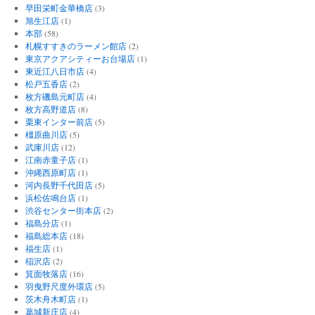
早田栄町金華橋店
(3)
旭生江店
(1)
本部
(58)
札幌すすきのラーメン館店
(2)
東京アクアシティーお台場店
(1)
東近江八日市店
(4)
松戸五香店
(2)
枚方磯島元町店
(4)
枚方高野道店
(8)
栗東インター前店
(5)
橿原曲川店
(5)
武庫川店
(12)
江南赤童子店
(1)
沖縄西原町店
(1)
河内長野千代田店
(5)
浜松佐鳴台店
(1)
渋谷センター街本店
(2)
福島分店
(1)
福島総本店
(18)
福生店
(1)
稲沢店
(2)
箕面牧落店
(16)
羽曳野尺度外環店
(5)
茨木舟木町店
(1)
葛城新庄店
(4)