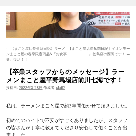
←
【まこと屋店長奮闘日記】ラーメ
【まこと屋店長奮闘日記】イオンモー
ンまこと屋の春季限定商品&『お食事
ル徳島店の西岡です！
→
券』復活！！
【卒業スタッフからのメッセージ】ラー
メンまこと屋平野馬場店前川七海です！
投稿日:
2022年3月8日
作成者:
staff2
私は、ラーメンまこと屋で約3年間働かせて頂きました。
初めてのバイトで不安がすごくありましたが、スタッフ
の皆さんが丁寧に教えてくださり安心して働くことが出
来ました。