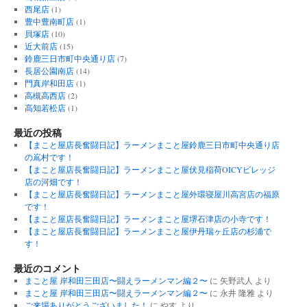
西尾店
(1)
豊中豊南町店
(1)
貝塚店
(10)
近大前店
(15)
鈴鹿三日市町中央通り店
(7)
長居公園南店
(14)
門真岸和田店
(1)
高槻高西店
(2)
高知若松店
(1)
最近の投稿
【まこと屋店長奮闘日記】ラーメンまこと屋鈴鹿三日市町中央通り店
の嶌村です！
【まこと屋店長奮闘日記】ラーメンまこと屋伏見稲荷OICYビレッジ
店の河畑です！
【まこと屋店長奮闘日記】ラーメンまこと屋外環寝屋川高宮店の福原
です！
【まこと屋店長奮闘日記】ラーメンまこと屋堺石津店の小寺です！
【まこと屋店長奮闘日記】ラーメンまこと屋伊丹瑞ヶ丘店の杉浦で
す！
最近のコメント
まこと屋 岸和田三田店〜闘えラーメンマン編２〜
に
矢野武人
より
まこと屋 岸和田三田店〜闘えラーメンマン編２〜
に
永井 隆雅
より
ご来場ありがとうございました！
に
やす
より