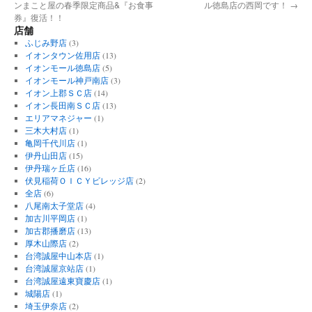
ンまこと屋の春季限定商品&『お食事
ル徳島店の西岡です！
→
券』復活！！
店舗
ふじみ野店
(3)
イオンタウン佐用店
(13)
イオンモール徳島店
(5)
イオンモール神戸南店
(3)
イオン上郡ＳＣ店
(14)
イオン長田南ＳＣ店
(13)
エリアマネジャー
(1)
三木大村店
(1)
亀岡千代川店
(1)
伊丹山田店
(15)
伊丹瑞ヶ丘店
(16)
伏見稲荷ＯＩＣＹビレッジ店
(2)
全店
(6)
八尾南太子堂店
(4)
加古川平岡店
(1)
加古郡播磨店
(13)
厚木山際店
(2)
台湾誠屋中山本店
(1)
台湾誠屋京站店
(1)
台湾誠屋遠東寶慶店
(1)
城陽店
(1)
埼玉伊奈店
(2)